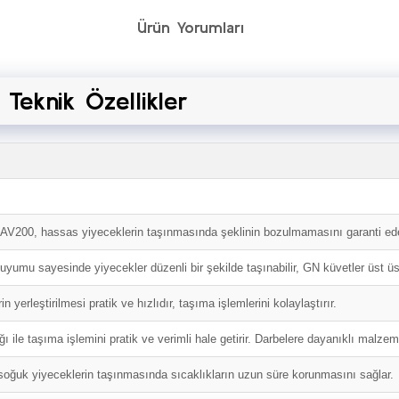
Ürün Yorumları
 Teknik Özellikler
V200, hassas yiyeceklerin taşınmasında şeklinin bozulmamasını garanti eder. 
yumu sayesinde yiyecekler düzenli bir şekilde taşınabilir, GN küvetler üst üste 
n yerleştirilmesi pratik ve hızlıdır, taşıma işlemlerini kolaylaştırır.
ığı ile taşıma işlemini pratik ve verimli hale getirir. Darbelere dayanıklı malz
soğuk yiyeceklerin taşınmasında sıcaklıkların uzun süre korunmasını sağlar.