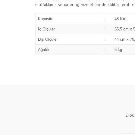
mutfaklarda ve catering hizmetlerinde sıklıkla tercih ed
Kapasite
:
48 litre
İç Ölçüler
:
35,5 cm x 
Dış Ölçüler
:
44 cm x 70
Ağırlık
:
6 kg
E-bü