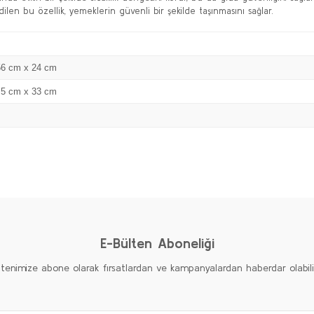
ilen bu özellik, yemeklerin güvenli bir şekilde taşınmasını sağlar.
56 cm x 24 cm
,5 cm x 33 cm
Bu ürüne ilk yorumu siz yapın!
Yorum Yaz
E-Bülten Aboneliği
ltenimize abone olarak fırsatlardan ve kampanyalardan haberdar olabilirs