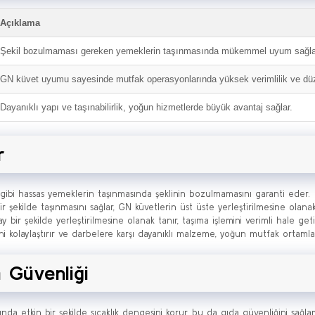
Açıklama
Şekil bozulmaması gereken yemeklerin taşınmasında mükemmel uyum sağlar, 
GN küvet uyumu sayesinde mutfak operasyonlarında yüksek verimlilik ve düz
Dayanıklı yapı ve taşınabilirlik, yoğun hizmetlerde büyük avantaj sağlar.
r
ık gibi hassas yemeklerin taşınmasında şeklinin bozulmamasını garanti eder.
ir şekilde taşınmasını sağlar, GN küvetlerin üst üste yerleştirilmesine olanak
ay bir şekilde yerleştirilmesine olanak tanır, taşıma işlemini verimli hale getir
emini kolaylaştırır ve darbelere karşı dayanıklı malzeme, yoğun mutfak ortam
 Güvenliği
 etkin bir şekilde sıcaklık dengesini korur, bu da gıda güvenliğini sağlama