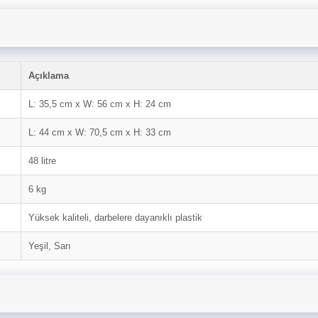
Açıklama
L: 35,5 cm x W: 56 cm x H: 24 cm
L: 44 cm x W: 70,5 cm x H: 33 cm
48 litre
6 kg
Yüksek kaliteli, darbelere dayanıklı plastik
Yeşil, Sarı