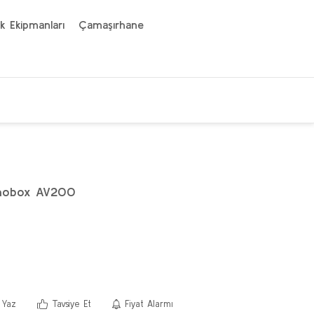
k Ekipmanları
Çamaşırhane
rmobox AV200
 Yaz
Tavsiye Et
Fiyat Alarmı