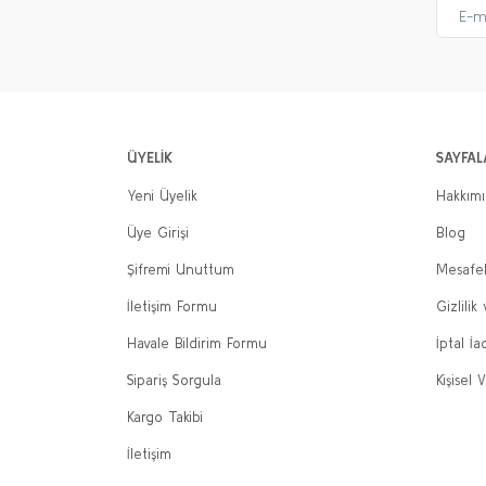
ÜYELİK
SAYFAL
Yeni Üyelik
Hakkım
Üye Girişi
Blog
Şifremi Unuttum
Mesafel
İletişim Formu
Gizlilik
Havale Bildirim Formu
İptal İa
Sipariş Sorgula
Kişisel V
Kargo Takibi
İletişim