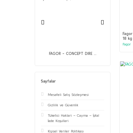
Fagor
18 kg
Fagor
OC - UGP-040A ...
FAGOR - CONCEPT DIRE ...
Sayfalar
Mesafeli Satış Sözleşmesi
Gizlilik ve Güvenlik
Tüketici Haklari – Cayma – İptal
İade Koşullari
Kişisel Veriler Politikası