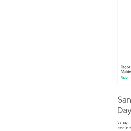
Fago
Makin
Fagor
San
Daya
Sanayi 
endüstr