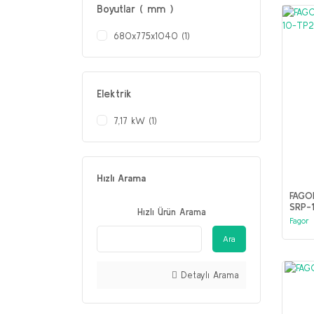
Boyutlar ( mm )
680x775x1040 (1)
Elektrik
7,17 kW (1)
Hızlı Arama
FAGO
SRP-
Hızlı Ürün Arama
Fagor
Ara
Detaylı Arama