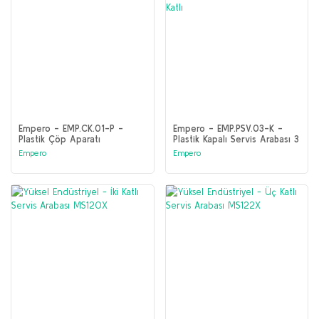
Empero - EMP.CK.01-P -
Empero - EMP.PSV.03-K -
Plastik Çöp Aparatı
Plastik Kapalı Servis Arabası 3
Katlı
Empero
Empero