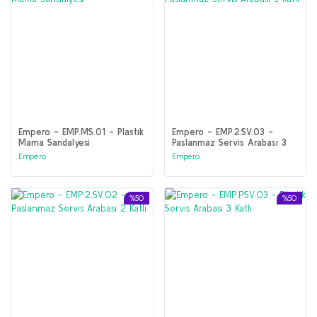
Empero - EMP.MS.01 - Plastik
Empero - EMP.2.SV.03 -
Mama Sandalyesi
Paslanmaz Servis Arabası 3
Katlı
Empero
Empero
%50
%50