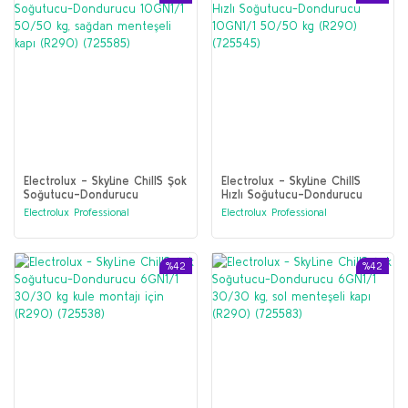
Electrolux - SkyLine ChillS Şok
Electrolux - SkyLine ChillS
Soğutucu-Dondurucu
Hızlı Soğutucu-Dondurucu
10GN1/1 50/50 kg, sağdan
10GN1/1 50/50 kg (R290)
Electrolux Professional
Electrolux Professional
menteşeli kapı (R290)
(725545)
(725585)
%42
%42