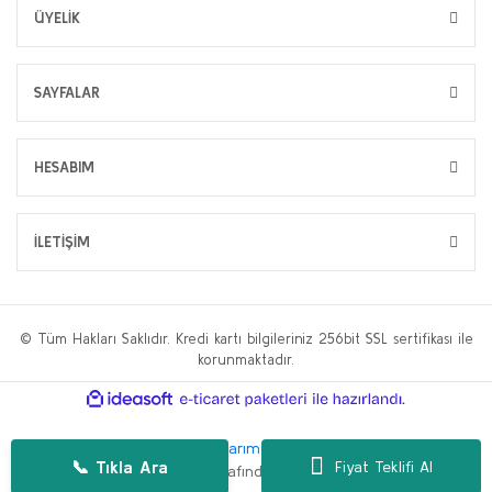
ÜYELİK
SAYFALAR
HESABIM
İLETİŞİM
© Tüm Hakları Saklıdır. Kredi kartı bilgileriniz 256bit SSL sertifikası ile
korunmaktadır.
ile
ideasoft
e-
hazırlandı.
ticaret
paketleri
Bu web sitesi,
WP.tc Web Tasarım Ajansı
ve
Hüseyin Yılmaz SEO
📞 Tıkla Ara
Fiyat Teklifi Al
Danışmanlığı
tarafından geliştirilmiştir.