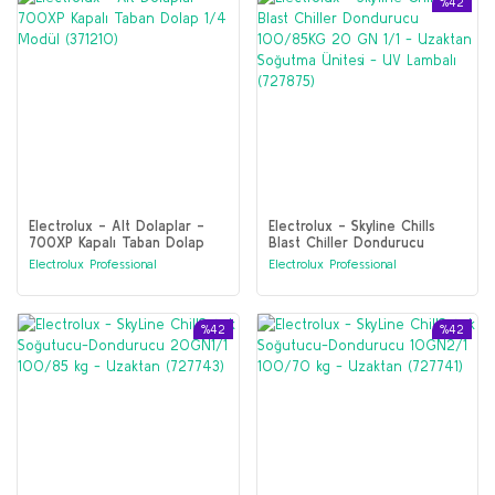
%42
Electrolux - Alt Dolaplar -
Electrolux - Skyline Chills
700XP Kapalı Taban Dolap
Blast Chiller Dondurucu
1/4 Modül (371210)
100/85KG 20 GN 1/1 -
Electrolux Professional
Electrolux Professional
Uzaktan Soğutma Ünitesi -
UV Lambalı (727875)
%42
%42