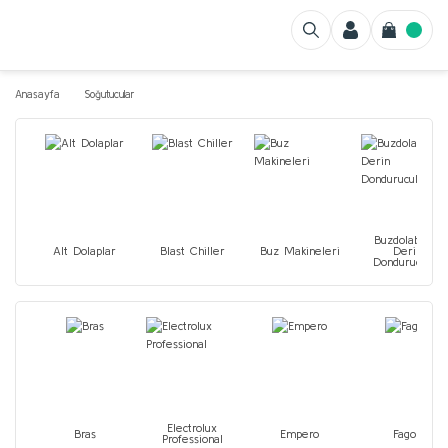
Anasayfa
Soğutucular
Buzdolabı ve
Alt Dolaplar
Blast Chiller
Buz Makineleri
Derin
Dondurucular
Electrolux
Bras
Empero
Fagor
Professional