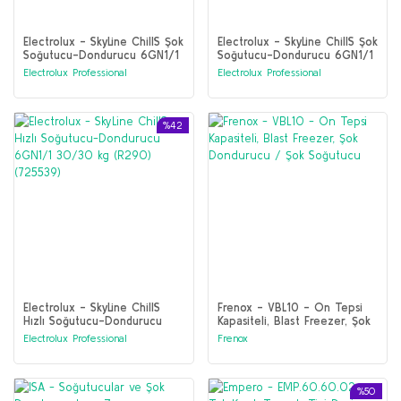
Electrolux - SkyLine ChillS Şok
Electrolux - SkyLine ChillS Şok
Soğutucu-Dondurucu 6GN1/1
Soğutucu-Dondurucu 6GN1/1
30/30 kg kule montajı için
30/30 kg, sol menteşeli kapı
Electrolux Professional
Electrolux Professional
(R290) (725538)
(R290) (725583)
%42
Electrolux - SkyLine ChillS
Frenox - VBL10 - On Tepsi
Hızlı Soğutucu-Dondurucu
Kapasiteli, Blast Freezer, Şok
6GN1/1 30/30 kg (R290)
Dondurucu / Şok Soğutucu
Electrolux Professional
Frenox
(725539)
%50