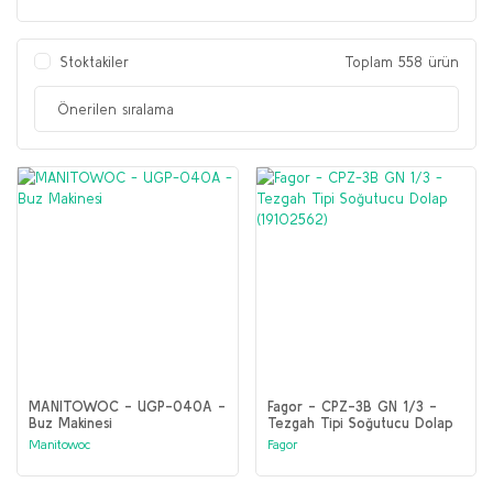
Stoktakiler
Toplam 558 ürün
MANITOWOC - UGP-040A -
Fagor - CPZ-3B GN 1/3 -
Buz Makinesi
Tezgah Tipi Soğutucu Dolap
(19102562)
Manitowoc
Fagor