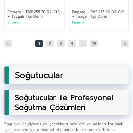
Empero - EMP.255.70.02-CLS
Empero - EMP.255.60.02-CLS
- Tezgah Tipi Derin
- Tezgah Tipi Derin
Dondurucu 4 Kapılı
Dondurucu 4 Kapılı
Empero
Empero
1
2
3
4
..
19
Soğutucular
Soğutucular ile Profesyonel
Soğutma Çözümleri
Soğutucular, yiyecek ve içeceklerin tazeliğini ve kalitesini korumak
için tasarlanmış profesyonel ekipmanlardır. Restoranlar, kafeler,