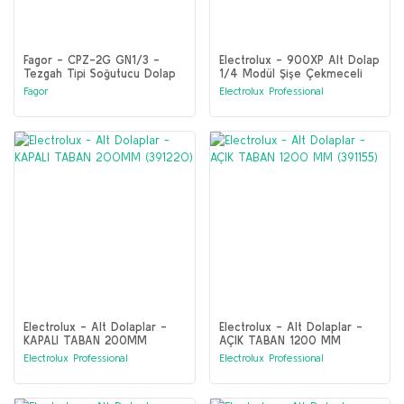
Fagor - CPZ-2G GN1/3 -
Electrolux - 900XP Alt Dolap
Tezgah Tipi Soğutucu Dolap
1/4 Modül Şişe Çekmeceli
(19089683)
(391152)
Fagor
Electrolux Professional
Electrolux - Alt Dolaplar -
Electrolux - Alt Dolaplar -
KAPALI TABAN 200MM
AÇIK TABAN 1200 MM
(391220)
(391155)
Electrolux Professional
Electrolux Professional