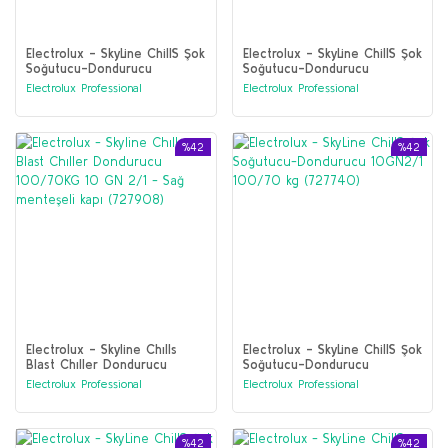
Electrolux - SkyLine ChillS Şok
Electrolux - SkyLine ChillS Şok
Soğutucu-Dondurucu
Soğutucu-Dondurucu
20GN1/1 100/85 kg -
10GN2/1 100/70 kg -
Electrolux Professional
Electrolux Professional
Uzaktan (727743)
Uzaktan (727741)
%42
%42
Electrolux - Skyline Chılls
Electrolux - SkyLine ChillS Şok
Blast Chıller Dondurucu
Soğutucu-Dondurucu
100/70KG 10 GN 2/1 - Sağ
10GN2/1 100/70 kg (727740)
Electrolux Professional
Electrolux Professional
menteşeli kapı (727908)
%42
%42