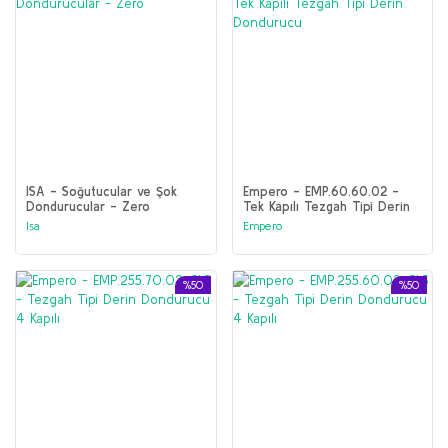
ISA - Soğutucular ve Şok
Empero - EMP.60.60.02 -
Dondurucular - Zero
Tek Kapılı Tezgah Tipi Derin
Dondurucu
Isa
Empero
%50
%50