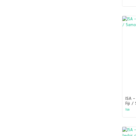
ISA -
Fiji 
Isa