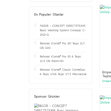
En Populer Olanlar
FAGOR - CONCEPT DIRECTSTEAM,
Basic Washing System Concept, C-
202-G
Rational iCombi® Pro 20 Tepsi 2/1
GN GAS
Rational iCombi® Pro XS 6 Tepsi
2/3 GN Elektirikli
Rational iCombi® Classic CombiDuo
Emper
6 Tepsi 1/1+6 Tepsi 1/1 E MarineLine
Teşhi
Emper
Sponsor Ürünler