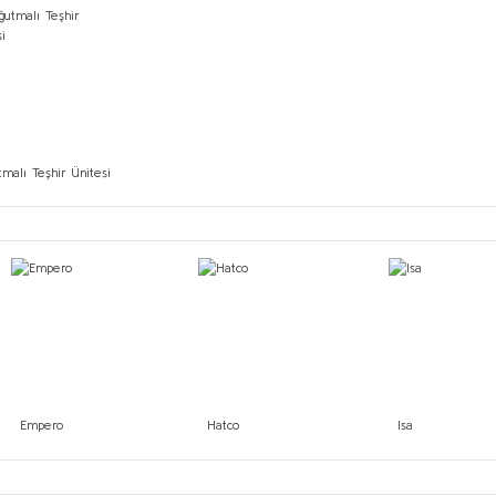
tmalı Teşhir Ünitesi
Empero
Hatco
Isa