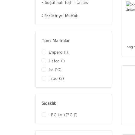
Soğutmalı Teşhir Ünitesi
Endüstriyel Mutfak
Tüm Markalar
Soğu
Empero (17)
Hatco (1)
Isa (10)
True (2)
Sıcaklık
-1°C ile +7°C (1)