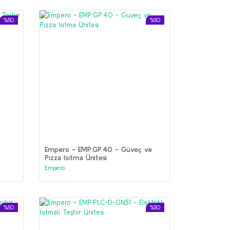
%50
%50
k
Empero - EMP.GP.40 - Güveç ve
Pizza Isıtma Ünitesi
Empero
%50
%50