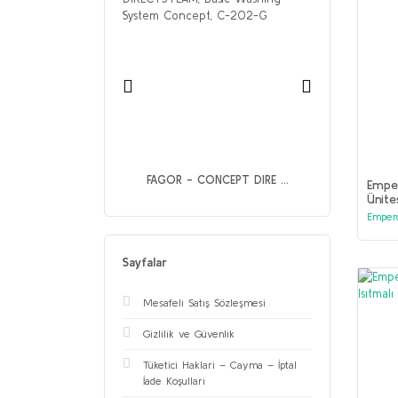
OC - UGP-040A ...
FAGOR - CONCEPT DIRE ...
Emper
Ünite
Emper
Sayfalar
Mesafeli Satış Sözleşmesi
Gizlilik ve Güvenlik
Tüketici Haklari – Cayma – İptal
İade Koşullari