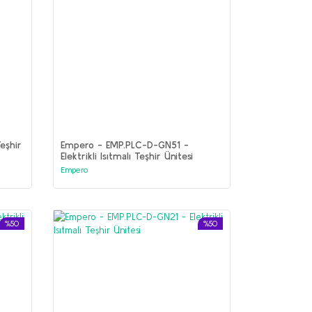
eşhir
Empero - EMP.PLC-D-GN51 -
Elektrikli Isıtmalı Teşhir Ünitesi
Empero
%50
%50