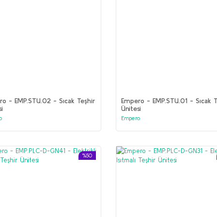
o - EMP.STU.02 - Sıcak Teşhir
Empero - EMP.STU.01 - Sıcak T
si
Ünitesi
o
Empero
%50