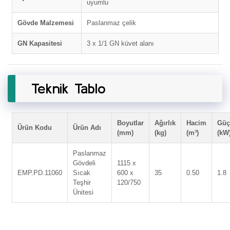
uyumlu
Gövde Malzemesi
Paslanmaz çelik
GN Kapasitesi
3 x 1/1 GN küvet alanı
Teknik Tablo
Boyutlar
Ağırlık
Hacim
Güç
Ürün Kodu
Ürün Adı
(mm)
(kg)
(m³)
(kW
Paslanmaz
Gövdeli
1115 x
EMP.PD.11060
Sıcak
600 x
35
0.50
1.8
Teşhir
120/750
Ünitesi