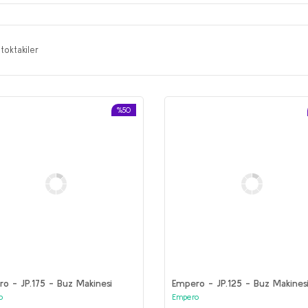
toktakiler
%50
o - JP.175 - Buz Makinesi
Empero - JP.125 - Buz Makines
o
Empero