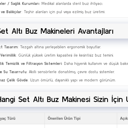
ler / Sağlık Kurumları
: Medikal alanlarda steril buz ihtiyacı.
ve Balıkçılar
: Teşhir alanları için pul veya ezilmiş buz üretimi.
Set Altı Buz Makineleri Avantajları
t Tasarım
: Tezgah altına yerleşebilen ergonomik boyutlar.
Verimlilik
: Günlük yüksek üretim kapasitesi ile kesintisiz buz temini.
k Temizlik ve Filtrasyon Sistemleri
: Daha hijyenik kullanım ve düşük bakı
ve Su Tasarrufu
: Akıllı sensörlerle donatılmış, çevre dostu sistemler.
maz Çelik Gövde
: Uzun ömürlü, dayanıklı yapı ve modern görünüm.
Hangi Set Altı Buz Makinesi Sizin İçin
iyaç Türü
Önerilen Ürün Tipi
Açı