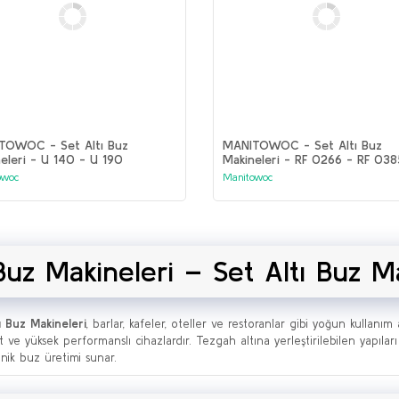
TOWOC - Set Altı Buz
MANITOWOC - Set Altı Buz
eleri - U 140 - U 190
Makineleri - RF 0266 - RF 038
RF 0644
owoc
Manitowoc
Buz Makineleri – Set Altı Buz Ma
ı Buz Makineleri
, barlar, kafeler, oteller ve restoranlar gibi yoğun kullanı
 ve yüksek performanslı cihazlardır. Tezgah altına yerleştirilebilen yapıları 
enik buz üretimi sunar.