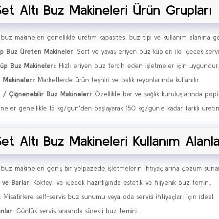
Set Altı Buz Makineleri Ürün Grupları
 buz makineleri genellikle üretim kapasitesi, buz tipi ve kullanım alanına göre
p Buz Üreten Makineler
: Sert ve yavaş eriyen buz küpleri ile içecek servis
Küp Buz Makineleri
: Hızlı eriyen buz tercih eden işletmeler için uygundur.
 Makineleri
: Marketlerde ürün teşhiri ve balık reyonlarında kullanılır.
/ Çiğnenebilir Buz Makineleri
: Özellikle bar ve sağlık kuruluşlarında popü
neler genellikle 15 kg/gün'den başlayarak 150 kg/gün’e kadar farklı üretim
Set Altı Buz Makineleri Kullanım Alanla
ı buz makineleri geniş bir yelpazede işletmelerin ihtiyaçlarına çözüm sunar
 ve Barlar
: Kokteyl ve içecek hazırlığında estetik ve hijyenik buz temini.
: Misafirlere self-servis buz sunumu veya oda servisi ihtiyaçları için ideal.
nlar
: Günlük servis sırasında sürekli buz temini.