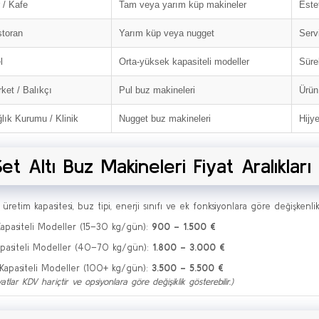
 / Kafe
Tam veya yarım küp makineler
Este
toran
Yarım küp veya nugget
Serv
l
Orta-yüksek kapasiteli modeller
Süre
ket / Balıkçı
Pul buz makineleri
Ürün 
lık Kurumu / Klinik
Nugget buz makineleri
Hijy
Set Altı Buz Makineleri Fiyat Aralıkları
; üretim kapasitesi, buz tipi, enerji sınıfı ve ek fonksiyonlara göre değişkenlik
apasiteli Modeller (15–30 kg/gün):
900 – 1.500 €
pasiteli Modeller (40–70 kg/gün):
1.800 – 3.000 €
Kapasiteli Modeller (100+ kg/gün):
3.500 – 5.500 €
atlar KDV hariçtir ve opsiyonlara göre değişiklik gösterebilir.)