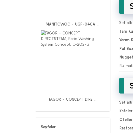
saatte (21C Hava / 10C Su)
43 kg buz / 24 saatte (32C
Hava / 21C Su) (1)
Set altı
MANITOWOC - UGP-040A ...
Tam Kü
Yarım 
Pul Buz
Nugget 
Bu maki
FAGOR - CONCEPT DIRE ...
Set alt
Kafeler
Oteller
Sayfalar
Restora