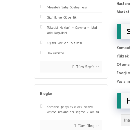
Hastane
Mesafeli Satış Sözleşmesi
Market 
Gizlilik ve Güvenlik
Tüketici Haklari – Cayma – İptal
İade Koşullari
Kişisel Veriler Politikası
Kompak
Hakkımızda
Yüksek 
Otomati
Tüm Sayfalar
Enerji 
Paslan
Bloglar
Kombine parçalayıcılar/ sebze
kesme makineleri seçme kılavuzu
İht
Tüm Bloglar