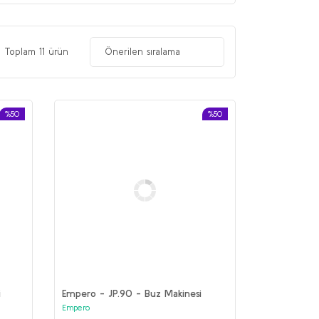
Toplam 11 ürün
%50
%50
i
Empero - JP.90 - Buz Makinesi
Empero