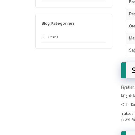
Bar
Res
Blog Kategorileri
Ote
Genel
Mar
Sağ
Fiyatlar
Küçük K
Orta Ka
Yüksek 
(Tüm fiy