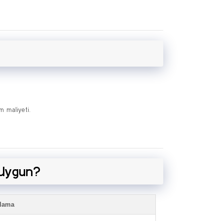
m maliyeti.
 Uygun?
klama