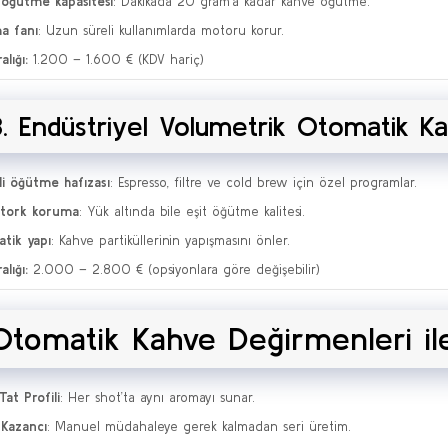
 öğütme kapasitesi
: Dakikada 20 gram’a kadar kahve öğütme.
a fanı
: Uzun süreli kullanımlarda motoru korur.
alığı:
1.200 – 1.600 € (KDV hariç)
3. Endüstriyel Volumetrik Otomatik K
lli öğütme hafızası
: Espresso, filtre ve cold brew için özel programlar.
i tork koruma
: Yük altında bile eşit öğütme kalitesi.
atik yapı
: Kahve partiküllerinin yapışmasını önler.
alığı:
2.000 – 2.800 € (opsiyonlara göre değişebilir)
Otomatik Kahve Değirmenleri ile
Tat Profili
: Her shot’ta aynı aromayı sunar.
Kazancı
: Manuel müdahaleye gerek kalmadan seri üretim.