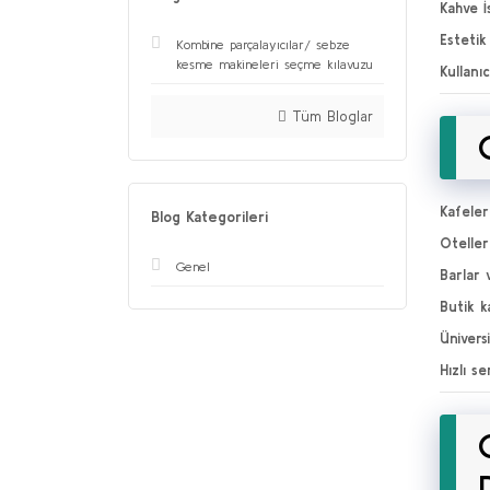
Kahve İ
Estetik
Kombine parçalayıcılar/ sebze
kesme makineleri seçme kılavuzu
Kullanı
Tüm Bloglar
Kafeler
Blog Kategorileri
Oteller
Genel
Barlar 
Butik k
Ünivers
Hızlı se