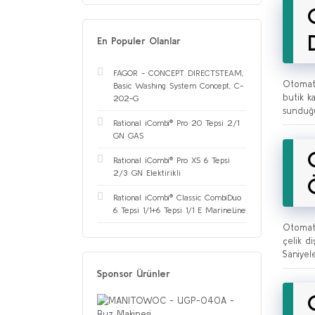
En Populer Olanlar
FAGOR - CONCEPT DIRECTSTEAM,
Otomati
Basic Washing System Concept, C-
butik k
202-G
sunduğu
Rational iCombi® Pro 20 Tepsi 2/1
GN GAS
Rational iCombi® Pro XS 6 Tepsi
2/3 GN Elektirikli
Rational iCombi® Classic CombiDuo
6 Tepsi 1/1+6 Tepsi 1/1 E MarineLine
Otomati
çelik d
Saniyel
Sponsor Ürünler