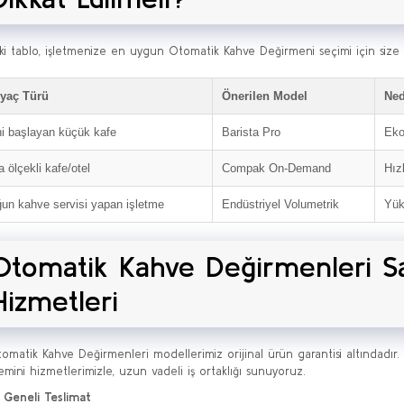
ki tablo, işletmenize en uygun Otomatik Kahve Değirmeni seçimi için size y
iyaç Türü
Önerilen Model
Ne
i başlayan küçük kafe
Barista Pro
Eko
a ölçekli kafe/otel
Compak On-Demand
Hızl
un kahve servisi yapan işletme
Endüstriyel Volumetrik
Yük
Otomatik Kahve Değirmenleri Sa
Hizmetleri
matik Kahve Değirmenleri modellerimiz orijinal ürün garantisi altındadır.
emini hizmetlerimizle, uzun vadeli iş ortaklığı sunuyoruz.
 Geneli Teslimat