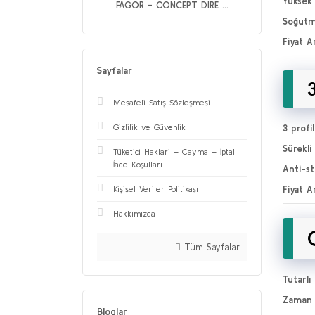
Yüksek
FAGOR - CONCEPT DIRE ...
Soğutm
Fiyat Ar
Sayfalar
Mesafeli Satış Sözleşmesi
Gizlilik ve Güvenlik
3 profi
Sürekl
Tüketici Haklari – Cayma – İptal
İade Koşullari
Anti-st
Fiyat Ar
Kişisel Veriler Politikası
Hakkımızda
Tüm Sayfalar
Tutarlı 
Zaman 
Bloglar