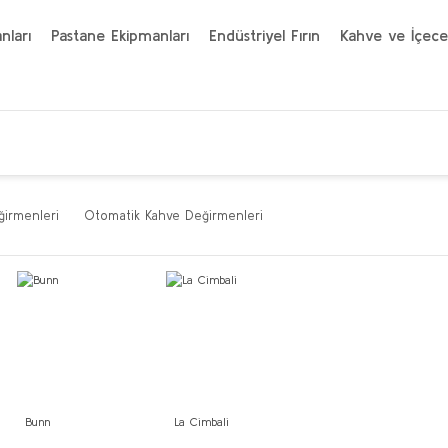
nları
Pastane Ekipmanları
Endüstriyel Fırın
Kahve ve İçece
irmenleri
Otomatik Kahve Değirmenleri
Bunn
La Cimbali