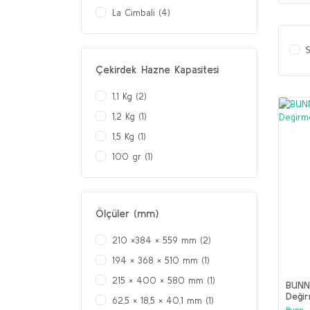
La Cimbali (4)
S
Çekirdek Hazne Kapasitesi
1,1 Kg (2)
1,2 Kg (1)
1,5 Kg (1)
100 gr (1)
Ölçüler (mm)
210 ×384 × 559 mm (2)
194 × 368 × 510 mm (1)
215 × 400 × 580 mm (1)
BUNN
Deği
62,5 × 18,5 × 40,1 mm (1)
Bunn