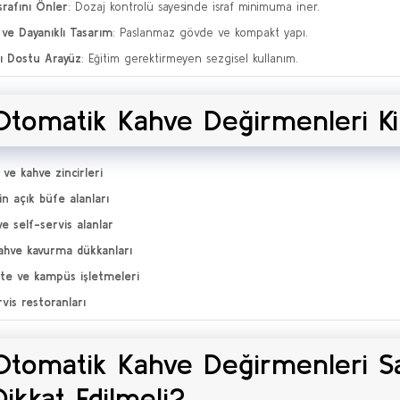
srafını Önler
: Dozaj kontrolü sayesinde israf minimuma iner.
 ve Dayanıklı Tasarım
: Paslanmaz gövde ve kompakt yapı.
cı Dostu Arayüz
: Eğitim gerektirmeyen sezgisel kullanım.
Otomatik Kahve Değirmenleri Ki
 ve kahve zincirleri
in açık büfe alanları
ve self-servis alanlar
ahve kavurma dükkanları
ite ve kampüs işletmeleri
rvis restoranları
Otomatik Kahve Değirmenleri Sa
Dikkat Edilmeli?