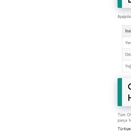
Aşağıda
İht
Yen
Ort
Yoğ
Tüm Oto
parça t
Türkiye