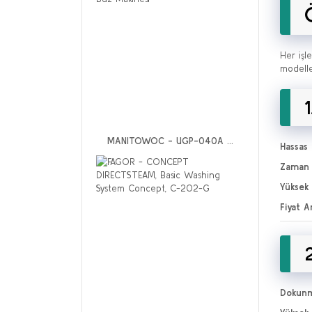
Her işl
modelle
MANITOWOC - UGP-040A ...
Hassas 
Zaman 
Yüksek 
Fiyat Ar
Dokunma