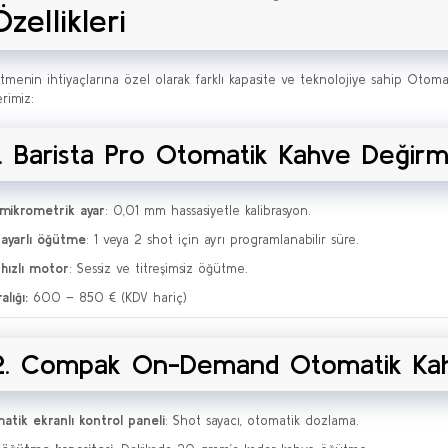
Özellikleri
etmenin ihtiyaçlarına özel olarak farklı kapasite ve teknolojiye sahip Oto
rimiz:
1. Barista Pro Otomatik Kahve Değirm
mikrometrik ayar
: 0,01 mm hassasiyetle kalibrasyon.
ayarlı öğütme
: 1 veya 2 shot için ayrı programlanabilir süre.
hızlı motor
: Sessiz ve titreşimsiz öğütme.
alığı:
600 – 850 € (KDV hariç)
2. Compak On-Demand Otomatik Kah
tik ekranlı kontrol paneli
: Shot sayacı, otomatik dozlama.