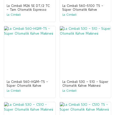
La Cimbali M26 SE DT/2 TC
La Cimbali S60-S100 TS -
- Tam Otomatik Espresso
Süper Otomatik Kahve
Kahve Makinesi
Makinesi
La Cimbali
La Cimbali
La Cimbali S60-HQM-TS -
La Cimbali S30 – S10 - Süper
Süper Otomatik Kahve
Otomatik Kahve Makinesi
Makinesi
La Cimbali
La Cimbali