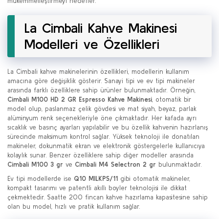
mükemmelleştirmeyi hedefler.
La Cimbali Kahve Makinesi
Modelleri ve Özellikleri
La Cimbali kahve makinelerinin özellikleri, modellerin kullanım
amacına göre değişiklik gösterir. Sanayi tipi ve ev tipi makineler
arasında farklı özelliklere sahip ürünler bulunmaktadır. Örneğin,
Cimbali M100 HD 2 GR Espresso Kahve Makinesi
, otomatik bir
model olup, paslanmaz çelik gövdesi ve mat siyah, beyaz, parlak
alüminyum renk seçenekleriyle öne çıkmaktadır. Her kafada ayrı
sıcaklık ve basınç ayarları yapılabilir ve bu özellik kahvenin hazırlanış
sürecinde maksimum kontrol sağlar. Yüksek teknoloji ile donatılan
makineler, dokunmatik ekran ve elektronik göstergelerle kullanıcıya
kolaylık sunar. Benzer özelliklere sahip diğer modeller arasında
Cimbali M100 3 gr
ve
Cimbali M4 Selectron 2 gr
bulunmaktadır.
Ev tipi modellerde ise
Q10 MILKPS/11
gibi otomatik makineler,
kompakt tasarımı ve patentli akıllı boyler teknolojisi ile dikkat
çekmektedir. Saatte 200 fincan kahve hazırlama kapasitesine sahip
olan bu model, hızlı ve pratik kullanım sağlar.