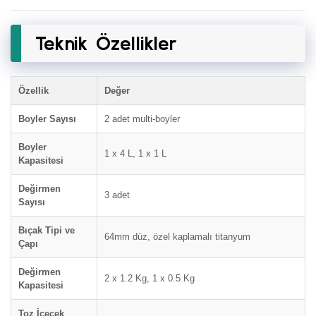
Teknik Özellikler
Özellik
Değer
Boyler Sayısı
2 adet multi-boyler
Boyler
1 x 4 L, 1 x 1 L
Kapasitesi
Değirmen
3 adet
Sayısı
Bıçak Tipi ve
64mm düz, özel kaplamalı titanyum
Çapı
Değirmen
2 x 1.2 Kg, 1 x 0.5 Kg
Kapasitesi
Toz İçecek