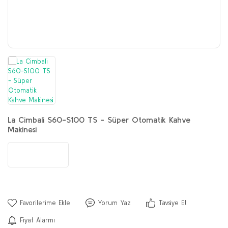
Yumuşak Dondurma Maki
Set Altı Tezgahlar
Konveyörlü Fırın
Şerbet ve Ayran Makineleri
Tost Makineleri
Konveyörlü Hamburger Piş
Termobox
Tabak Otomatı
Mayalama Kabini
Sıcak Çikolata - Salep Makineleri
Döner Kesme Bıçakları
Kuzineler
Termos
Pişirme Aksesuarları
Sıcak Su Otomatı
Hamur Yoğurma Makinele
Ocaklar
Teşhir Üniteleri
Pizza Fırınları
Kuruyemiş Çekmeceleri
Pilav ve Pirinç Pişirici / Isı
Yardımcı Ekipmanlar
Set Altı Fırınlar
Mikserler
Piliç Çevirme Makineleri
La Cimbali S60-S100 TS - Süper Otomatik Kahve
Temizleme Ürünleri
Sebze Parçalama Makinel
Sıcak Saklama
Makinesi
Öğütücüler
Yedek Parça
Tezgahlar
Sebze yıkama ve kurutma
Yorum Yaz
Tavsiye Et
Fiyat Alarmı