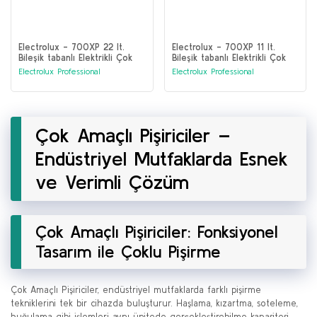
Electrolux - 700XP 22 lt.
Electrolux - 700XP 11 lt.
Bileşik tabanlı Elektrikli Çok
Bileşik tabanlı Elektrikli Çok
Amaçlı Pişirici (371110)
Amaçlı Pişirici (371109)
Electrolux Professional
Electrolux Professional
Çok Amaçlı Pişiriciler –
Endüstriyel Mutfaklarda Esnek
ve Verimli Çözüm
Çok Amaçlı Pişiriciler: Fonksiyonel
Tasarım ile Çoklu Pişirme
Çok Amaçlı Pişiriciler, endüstriyel mutfaklarda farklı pişirme
tekniklerini tek bir cihazda buluşturur. Haşlama, kızartma, soteleme,
buğulama gibi işlemleri aynı ünitede gerçekleştirebilme kapasitesi