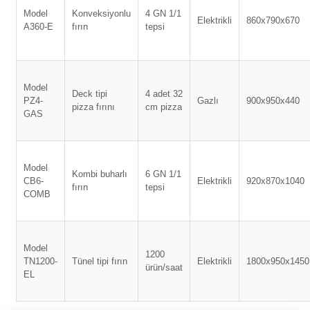
Model
Konveksiyonlu
4 GN 1/1
Elektrikli
860x790x670
A360-E
fırın
tepsi
Model
Deck tipi
4 adet 32
PZ4-
Gazlı
900x950x440
pizza fırını
cm pizza
GAS
Model
Kombi buharlı
6 GN 1/1
CB6-
Elektrikli
920x870x1040
fırın
tepsi
COMB
Model
1200
TN1200-
Tünel tipi fırın
Elektrikli
1800x950x1450
ürün/saat
EL