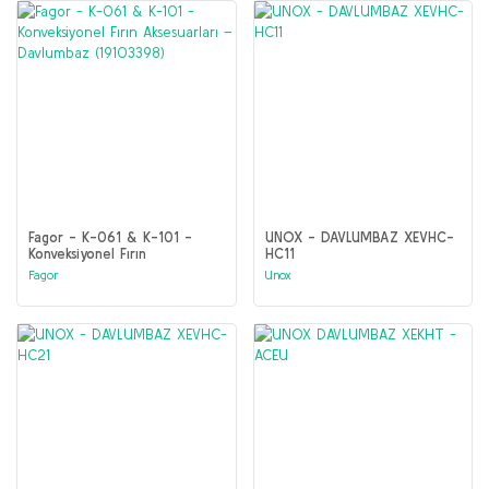
Fagor - K-061 & K-101 -
UNOX - DAVLUMBAZ XEVHC-
Konveksiyonel Fırın
HC11
Aksesuarları – Davlumbaz
Fagor
Unox
(19103398)