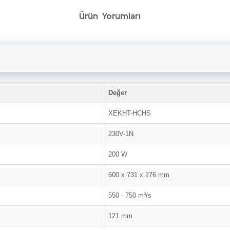
Ürün Yorumları
Değer
XEKHT-HCHS
230V-1N
200 W
600 x 731 x 276 mm
550 - 750 m³/s
121 mm