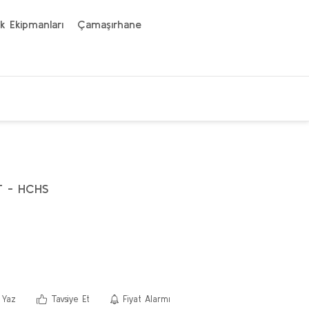
k Ekipmanları
Çamaşırhane
 - HCHS
 Yaz
Tavsiye Et
Fiyat Alarmı