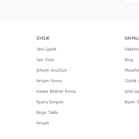
ÜYELİK
SAYFAL
Yeni Üyelik
Hakkım
Üye Girişi
Blog
Şifremi Unuttum
Mesafel
İletişim Formu
Gizlilik
Havale Bildirim Formu
İptal İa
Sipariş Sorgula
Kişisel V
Kargo Takibi
İletişim