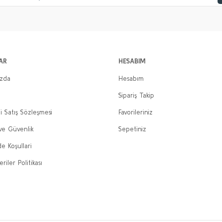
AR
HESABIM
ızda
Hesabım
Sipariş Takip
i Satış Sözleşmesi
Favorileriniz
 ve Güvenlik
Sepetiniz
de Koşullari
eriler Politikası