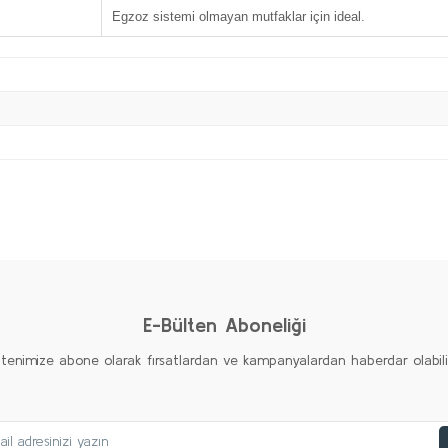
Egzoz sistemi olmayan mutfaklar için ideal.
Bu ürüne ilk yorumu siz yapın!
Yorum Yaz
E-Bülten Aboneliği
ltenimize abone olarak fırsatlardan ve kampanyalardan haberdar olabilirs