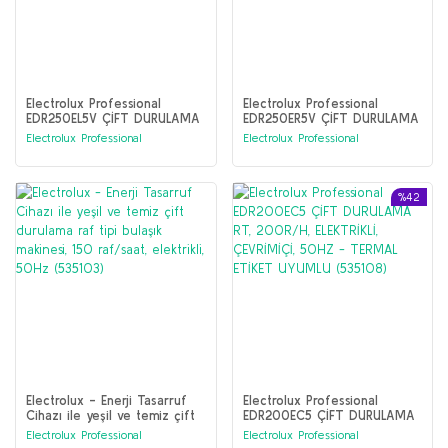
Electrolux Professional
Electrolux Professional
EDR250EL5V ÇİFT DURULAMA
EDR250ER5V ÇİFT DURULAMA
RT, 250R/H, ELEKTRİKLİ, ESD,
RT, 250R/H, ELEKTRİKLİ, ESD,
Electrolux Professional
Electrolux Professional
L>R, 50HZ - TERMAL ETİKET
R>L, 50HZ (535112)
UYUMLU (535113)
%42
Electrolux - Enerji Tasarruf
Electrolux Professional
Cihazı ile yeşil ve temiz çift
EDR200EC5 ÇİFT DURULAMA
durulama raf tipi bulaşık
RT, 200R/H, ELEKTRİKLİ,
Electrolux Professional
Electrolux Professional
makinesi, 150 raf/saat,
ÇEVRİMİÇİ, 50HZ - TERMAL