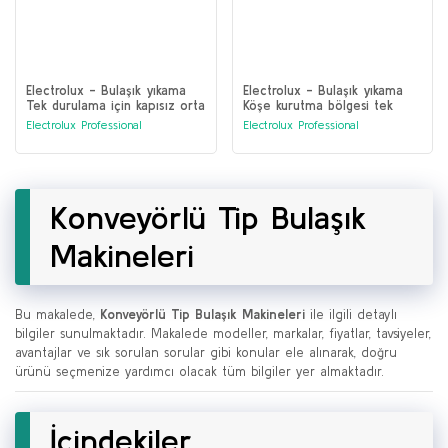
Electrolux - Bulaşık yıkama
Electrolux - Bulaşık yıkama
Tek durulama için kapısız orta
Köşe kurutma bölgesi tek
sıcak hava üfleme bölgesi Raf
durulama için Raf Tipi bulaşık
Electrolux Professional
Electrolux Professional
tipi bulaşık makinesi (534059)
makinesi (534411)
Konveyörlü Tip Bulaşık
Makineleri
Bu makalede,
Konveyörlü Tip Bulaşık Makineleri
ile ilgili detaylı
bilgiler sunulmaktadır. Makalede modeller, markalar, fiyatlar, tavsiyeler,
avantajlar ve sık sorulan sorular gibi konular ele alınarak, doğru
ürünü seçmenize yardımcı olacak tüm bilgiler yer almaktadır.
İçindekiler