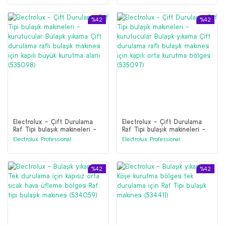
durulama raf tipi bulaşık
makinesi için - Deniz
(535099)
%42
%42
Electrolux - Çift Durulama
Electrolux - Çift Durulama
Raf Tipi bulaşık makineleri -
Raf Tipi bulaşık makineleri -
kurutucular Bulaşık yıkama
kurutucular Bulaşık yıkama
Electrolux Professional
Electrolux Professional
Çift durulama raflı bulaşık
Çift durulama raflı bulaşık
makinesi için kapılı büyük
makinesi için kapılı orta
kurutma alanı (535098)
kurutma bölgesi (535097)
%42
%42