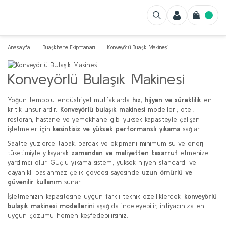
Anasayfa
Bulaşıkhane Ekipmanları
Konveyörlü Bulaşık Makinesi
Konveyörlü Bulaşık Makinesi
Yoğun tempolu endüstriyel mutfaklarda
hız, hijyen ve süreklilik
en
kritik unsurlardır.
Konveyörlü bulaşık makinesi
modelleri; otel,
restoran, hastane ve yemekhane gibi yüksek kapasiteyle çalışan
işletmeler için
kesintisiz ve yüksek performanslı yıkama
sağlar.
Saatte yüzlerce tabak, bardak ve ekipmanı minimum su ve enerji
tüketimiyle yıkayarak
zamandan ve maliyetten tasarruf
etmenize
yardımcı olur. Güçlü yıkama sistemi, yüksek hijyen standardı ve
dayanıklı paslanmaz çelik gövdesi sayesinde
uzun ömürlü ve
güvenilir kullanım
sunar.
İşletmenizin kapasitesine uygun farklı teknik özelliklerdeki
konveyörlü
bulaşık makinesi modellerini
aşağıda inceleyebilir, ihtiyacınıza en
uygun çözümü hemen keşfedebilirsiniz.