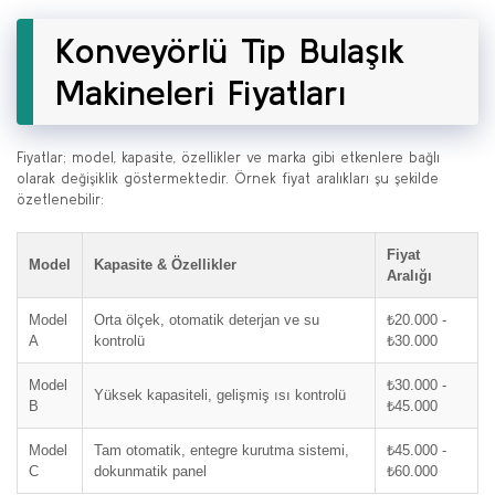
Konveyörlü Tip Bulaşık
Makineleri Fiyatları
Fiyatlar; model, kapasite, özellikler ve marka gibi etkenlere bağlı
olarak değişiklik göstermektedir. Örnek fiyat aralıkları şu şekilde
özetlenebilir:
Fiyat
Model
Kapasite & Özellikler
Aralığı
Model
Orta ölçek, otomatik deterjan ve su
₺20.000 -
A
kontrolü
₺30.000
Model
₺30.000 -
Yüksek kapasiteli, gelişmiş ısı kontrolü
B
₺45.000
Model
Tam otomatik, entegre kurutma sistemi,
₺45.000 -
C
dokunmatik panel
₺60.000