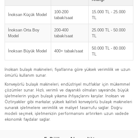
100-200
15.000 TL - 25.000
İnoksan Küçük Model
tabak/saat
TL
İnoksan Orta Boy
200-400
25.000 TL - 50.000
Model
tabak/saat
TL
50.000 TL - 80.000
İnoksan Büyük Model
400+ tabak/saat
TL
İnoksan bulaşık makineleri, fiyatlarına göre yüksek verimlilik ve uzun
ömürlü kullanım sunar.
Konveyörlü bulaşık makineleri, endüstriyel mutfaklar için mükemmel
çözümler sunar. Hızlı, verimli ve dayanıklı olmaları sayesinde, büyük
işletmelerin yoğun bulaşık yıkama ihtiyaçlarını karşılar. İnoksan ve
Öztiryakiler gibi markalar, yüksek kaliteli konveyörlü bulaşık makineleri
sunarak işletmelere verimlilik ve maliyet tasarrufu sağlar. Doğru
modeli seçmek, işletmenizin performansını artırırken uzun vadede
ekonomik faydalar sağlar.