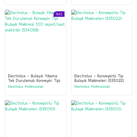
elektrikli, 50Hz (535103)
ETİKET UYUMLU (535108)
%42
Electrolux - Bulaşık Yıkama
Electrolux - Konveyörlü Tip
Tek Durulamalı Konveyör Tipi
Bulaşık Makineleri (535022)
Bulaşık Makinesi, 100
Electrolux Professional
Electrolux Professional
sepet/saat, elektrikli
(534058)