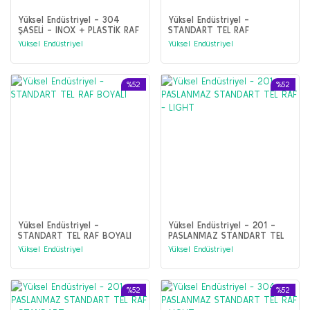
Yüksel Endüstriyel - 304
Yüksel Endüstriyel -
ŞASELİ - INOX + PLASTİK RAF
STANDART TEL RAF
GALVANİZ+BOYALI -
Yüksel Endüstriyel
Yüksel Endüstriyel
ANTIBAKTERİYEL
%52
%52
Yüksel Endüstriyel -
Yüksel Endüstriyel - 201 -
STANDART TEL RAF BOYALI
PASLANMAZ STANDART TEL
RAF - LIGHT
Yüksel Endüstriyel
Yüksel Endüstriyel
%52
%52