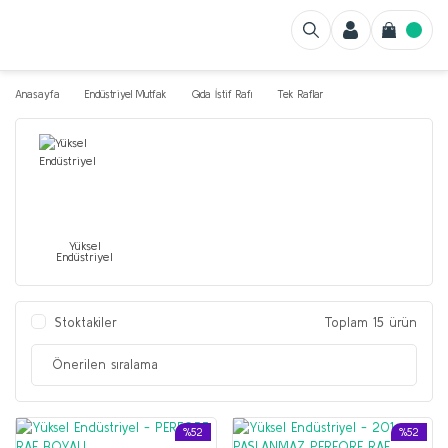
Anasayfa
Endüstriyel Mutfak
Gıda İstif Rafı
Tek Raflar
Yüksel
Endüstriyel
Stoktakiler
Toplam 15 ürün
%52
%52