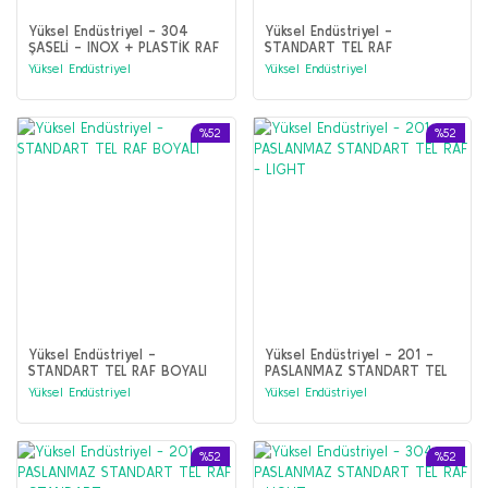
Yüksel Endüstriyel - 304
Yüksel Endüstriyel -
ŞASELİ - INOX + PLASTİK RAF
STANDART TEL RAF
GALVANİZ+BOYALI -
Yüksel Endüstriyel
Yüksel Endüstriyel
ANTIBAKTERİYEL
%52
%52
Yüksel Endüstriyel -
Yüksel Endüstriyel - 201 -
STANDART TEL RAF BOYALI
PASLANMAZ STANDART TEL
RAF - LIGHT
Yüksel Endüstriyel
Yüksel Endüstriyel
%52
%52