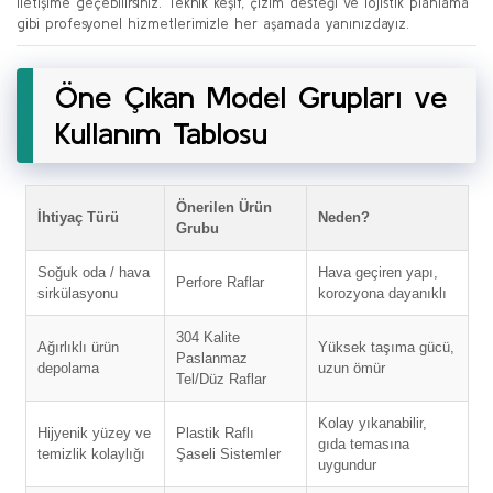
iletişime geçebilirsiniz. Teknik keşif, çizim desteği ve lojistik planlama
gibi profesyonel hizmetlerimizle her aşamada yanınızdayız.
Öne Çıkan Model Grupları ve
Kullanım Tablosu
Önerilen Ürün
İhtiyaç Türü
Neden?
Grubu
Soğuk oda / hava
Hava geçiren yapı,
Perfore Raflar
sirkülasyonu
korozyona dayanıklı
304 Kalite
Ağırlıklı ürün
Yüksek taşıma gücü,
Paslanmaz
depolama
uzun ömür
Tel/Düz Raflar
Kolay yıkanabilir,
Hijyenik yüzey ve
Plastik Raflı
gıda temasına
temizlik kolaylığı
Şaseli Sistemler
uygundur