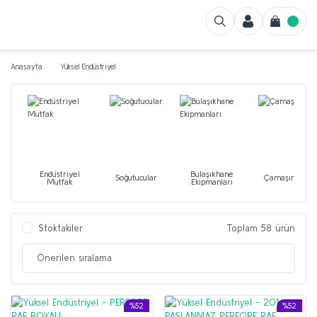
Anasayfa
Yüksel Endüstriyel
Endüstriyel
Bulaşıkhane
Soğutucular
Çamaşırhane
Mutfak
Ekipmanları
Stoktakiler
Toplam 58 ürün
%52
%52