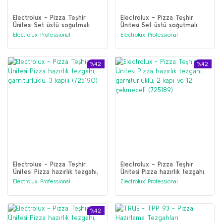
Electrolux - Pizza Teşhir
Electrolux - Pizza Teşhir
Ünitesi Set üstü soğutmalı
Ünitesi Set üstü soğutmalı
garnitür ünitesi 2180mm
garnitür ünitesi 1780mm
Electrolux Professional
Electrolux Professional
(291213)
(291214)
%42
%42
Electrolux - Pizza Teşhir
Electrolux - Pizza Teşhir
Ünitesi Pizza hazırlık tezgahı,
Ünitesi Pizza hazırlık tezgahı,
garnitürlüklü, 3 kapılı (725190)
garnitürlüklü, 2 kapı ve 12
Electrolux Professional
Electrolux Professional
çekmeceli (725189)
%42