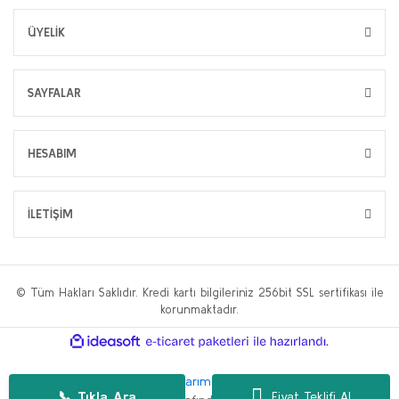
ÜYELİK
SAYFALAR
HESABIM
İLETİŞİM
© Tüm Hakları Saklıdır. Kredi kartı bilgileriniz 256bit SSL sertifikası ile
korunmaktadır.
ile
ideasoft
e-
hazırlandı.
ticaret
paketleri
Bu web sitesi,
WP.tc Web Tasarım Ajansı
ve
Hüseyin Yılmaz SEO
📞 Tıkla Ara
Fiyat Teklifi Al