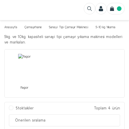
Anasayfa
Çamaşırhane
Sanayi Tipi Çamaşır Makinesi
5-10 kg Yıkama
5kg. ve 10kg. kapasiteli sanayi tipi çamaşır yıkama makinesi modelleri
ve markaları.
Fagor
Stoktakiler
Toplam 4 ürün