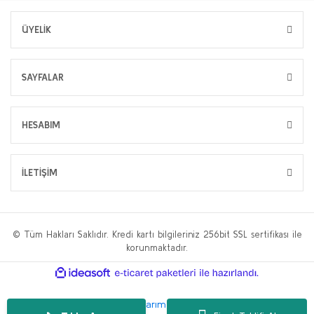
ÜYELİK
SAYFALAR
HESABIM
İLETİŞİM
© Tüm Hakları Saklıdır. Kredi kartı bilgileriniz 256bit SSL sertifikası ile
korunmaktadır.
ile
ideasoft
e-
hazırlandı.
ticaret
paketleri
Bu web sitesi,
WP.tc Web Tasarım Ajansı
ve
Hüseyin Yılmaz SEO