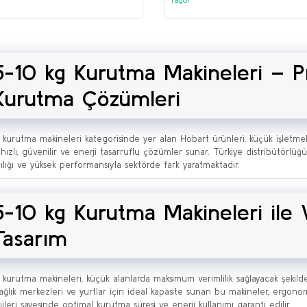
5-10 kg Kurutma Makineleri – 
Kurutma Çözümleri
 kurutma makineleri kategorisinde yer alan Hobart ürünleri, küçük işletmele
 hızlı, güvenilir ve enerji tasarruflu çözümler sunar. Türkiye distribütörl
lılığı ve yüksek performansıyla sektörde fark yaratmaktadır.
5-10 kg Kurutma Makineleri ile
Tasarım
 kurutma makineleri, küçük alanlarda maksimum verimlilik sağlayacak şekilde 
ağlık merkezleri ve yurtlar için ideal kapasite sunan bu makineler, ergonomik
ileri sayesinde optimal kurutma süresi ve enerji kullanımı garanti edilir.