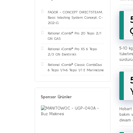
FAGOR - CONCEPT DIRECTSTEAM,
Basic Washing System Concept, C-
202-G
Rational iCombi® Pro 20 Tepsi 2/1
GN GAS
5-10 kg
Rational iCombi® Pro XS 6 Tepsi
tüketim
2/3 GN Elektirikli
sürdürül
Rational iCombi® Classic CombiDuo
6 Tepsi 1/1+6 Tepsi 1/1 E MarineLine
Sponsor Ürünler
Hobart 
bakım v
devam 