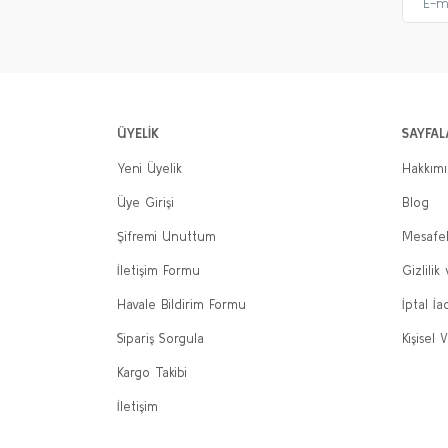
ÜYELİK
SAYFAL
Yeni Üyelik
Hakkım
Üye Girişi
Blog
Şifremi Unuttum
Mesafel
İletişim Formu
Gizlilik
Havale Bildirim Formu
İptal İa
Sipariş Sorgula
Kişisel V
Kargo Takibi
İletişim