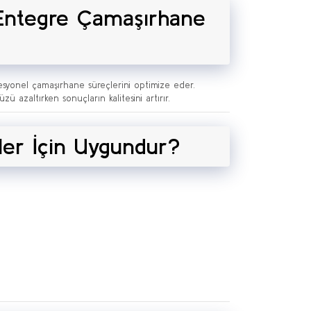
 Entegre Çamaşırhane
fesyonel çamaşırhane süreçlerini optimize eder.
ü azaltırken sonuçların kalitesini artırır.
ler İçin Uygundur?