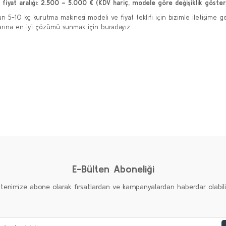
k fiyat aralığı: 2.500 – 5.000 € (KDV hariç, modele göre değişiklik göstere
n 5-10 kg kurutma makinesi modeli ve fiyat teklifi için bizimle iletişime geç
larına en iyi çözümü sunmak için buradayız.
E-Bülten Aboneliği
ltenimize abone olarak fırsatlardan ve kampanyalardan haberdar olabilirs