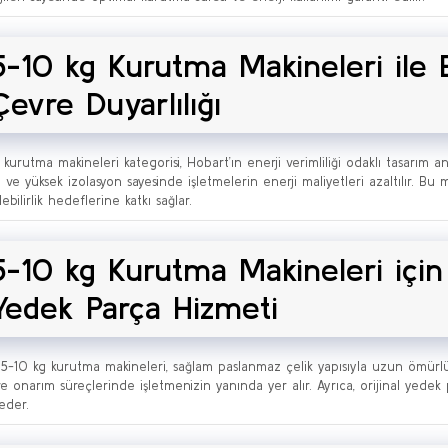
5-10 kg Kurutma Makineleri ile E
Çevre Duyarlılığı
 kurutma makineleri kategorisi, Hobart’ın enerji verimliliği odaklı tasarım a
i ve yüksek izolasyon sayesinde işletmelerin enerji maliyetleri azaltılır. Bu 
ebilirlik hedeflerine katkı sağlar.
5-10 kg Kurutma Makineleri içi
Yedek Parça Hizmeti
5-10 kg kurutma makineleri, sağlam paslanmaz çelik yapısıyla uzun ömürlüd
e onarım süreçlerinde işletmenizin yanında yer alır. Ayrıca, orijinal yedek 
eder.