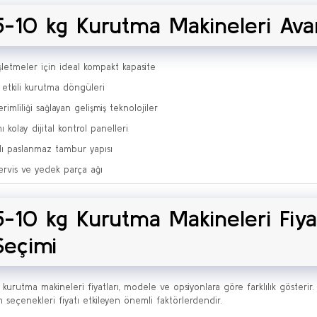
5-10 kg Kurutma Makineleri Avan
şletmeler için ideal kompakt kapasite
e etkili kurutma döngüleri
erimliliği sağlayan gelişmiş teknolojiler
ı kolay dijital kontrol panelleri
lı paslanmaz tambur yapısı
ervis ve yedek parça ağı
5-10 kg Kurutma Makineleri Fiyat
Seçimi
 kurutma makineleri fiyatları, modele ve opsiyonlara göre farklılık göster
 seçenekleri fiyatı etkileyen önemli faktörlerdendir.