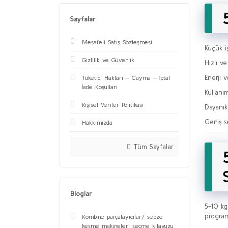
Sayfalar
Mesafeli Satış Sözleşmesi
Küçük i
Gizlilik ve Güvenlik
Hızlı v
Enerji v
Tüketici Haklari – Cayma – İptal
İade Koşullari
Kullanım
Kişisel Veriler Politikası
Dayanık
Geniş s
Hakkımızda
Tüm Sayfalar
Bloglar
5-10 kg
program
Kombine parçalayıcılar/ sebze
kesme makineleri seçme kılavuzu