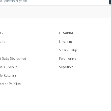
AR
HESABIM
ızda
Hesabım
Sipariş Takip
i Satış Sözleşmesi
Favorileriniz
 ve Güvenlik
Sepetiniz
de Koşullari
eriler Politikası