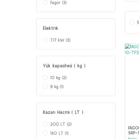
Fagor (3)
S
Elektrik
7,17 kW (3)
Yük kapasitesi ( kg )
10 kg (2)
8 kg (1)
Kazan Hacmi ( LT )
200 LT (2)
FAGO
SRP-
160 LT (1)
Fagor