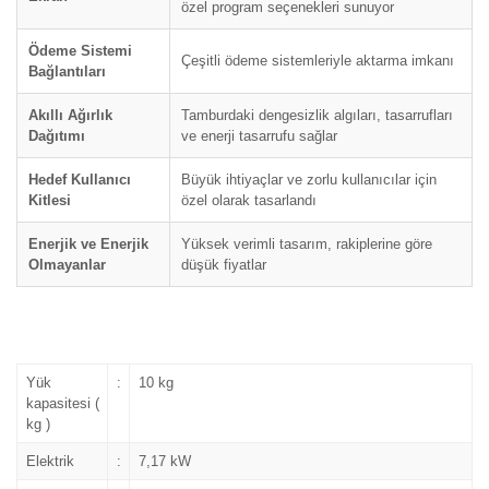
özel program seçenekleri sunuyor
Ödeme Sistemi
Çeşitli ödeme sistemleriyle aktarma imkanı
Bağlantıları
Akıllı Ağırlık
Tamburdaki dengesizlik algıları, tasarrufları
Dağıtımı
ve enerji tasarrufu sağlar
Hedef Kullanıcı
Büyük ihtiyaçlar ve zorlu kullanıcılar için
Kitlesi
özel olarak tasarlandı
Enerjik ve Enerjik
Yüksek verimli tasarım, rakiplerine göre
Olmayanlar
düşük fiyatlar
Yük
:
10 kg
kapasitesi (
kg )
Elektrik
:
7,17 kW