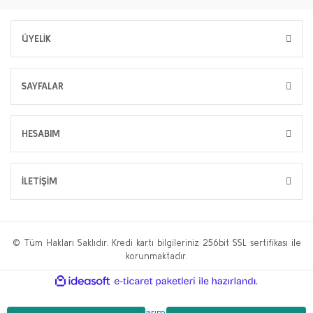
ÜYELİK
SAYFALAR
HESABIM
İLETİŞİM
© Tüm Hakları Saklıdır. Kredi kartı bilgileriniz 256bit SSL sertifikası ile
korunmaktadır.
ile
ideasoft
e-
hazırlandı.
ticaret
paketleri
Bu web sitesi,
WP.tc Web Tasarım Ajansı
ve
Hüseyin Yılmaz SEO