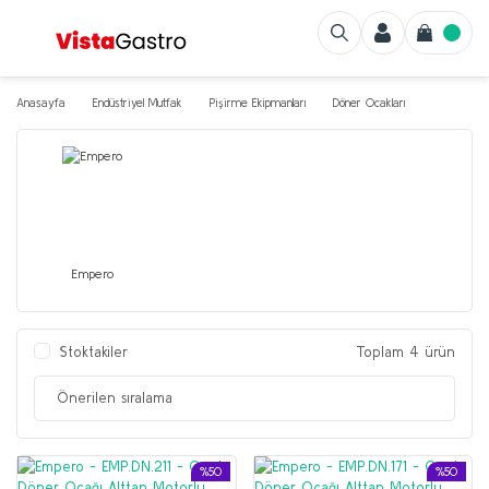
Anasayfa
Endüstriyel Mutfak
Pişirme Ekipmanları
Döner Ocakları
Empero
Stoktakiler
Toplam 4 ürün
%50
%50