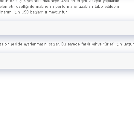
th özelliği sayesinde, makineye uzaktan erişim ve ayar yapılabilir.
lemetri özelliği ile makinenin performansı uzaktan takip edilebilir.
ktarımı için USB bağlantısı mevcuttur.
sas bir şekilde ayarlanmasını sağlar. Bu sayede farklı kahve türleri için uygun