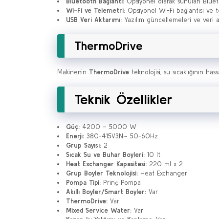
Bluetooth Bağlantı:
Opsiyonel olarak sunulan Bluetoo
Wi-Fi ve Telemetri:
Opsiyonel Wi-Fi bağlantısı ve te
USB Veri Aktarımı:
Yazılım güncellemeleri ve veri a
ThermoDrive
Makinenin
ThermoDrive
teknolojisi, su sıcaklığının has
Teknik Özellikler
Güç:
4200 – 5000 W
Enerji:
380-415V3N~ 50-60Hz
Grup Sayısı:
2
Sıcak Su ve Buhar Boyleri:
10 lt.
Heat Exchanger Kapasitesi:
220 ml x 2
Grup Boyler Teknolojisi:
Heat Exchanger
Pompa Tipi:
Prinç Pompa
Akıllı Boyler/Smart Boyler:
Var
ThermoDrive:
Var
Mixed Service Water:
Var