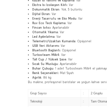
Kazan Isı Yalıtımı ve Kaplama:
Var
Ekstra Isı İzolasyon Kılıfı:
Var
Dokunmatik Ekran:
Yok, 5 butonlu
Dijital Ekran:
Var
Enerji Tasarrufu ve Eko Modu:
Var
Ruv Eco Teck Kaplama:
Var
Fincan Isıtıcı:
Ayarlanabilir
Otomatik Yıkama:
Var
Led Aydınlatma:
Var
Telemetri/Uzaktan Kumanda:
Opsiyonel
USB Veri Aktarımı:
Var
Bluetooth Bağlantı:
Opsiyonel
Turbosteam Milk4:
Var
Tall Cup / Yüksek Şase:
Var
Sıcak Su Musluğu:
Ayarlanabilir
Buhar Çubuğu:
1 adet Turbosteam Milk4 el yakmaya
Renk Seçenekleri:
Mat Siyah
Ağırlık:
86 kg
Bu makine, profesyonel baristalar ve yoğun kahve servisl
Grup Sayısı
:
2 Gruplu
Teknoloji
:
Tam Otomat