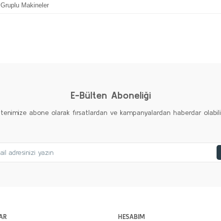
Gruplu Makineler
Bu ürüne ilk yorumu siz yapın!
Yorum Yaz
E-Bülten Aboneliği
ltenimize abone olarak fırsatlardan ve kampanyalardan haberdar olabilirs
AR
HESABIM