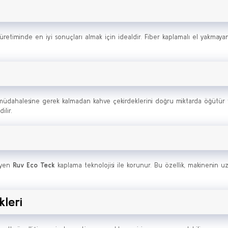
retiminde en iyi sonuçları almak için idealdir. Fiber kaplamalı el yakmayan 
müdahalesine gerek kalmadan kahve çekirdeklerini doğru miktarda öğütür v
lir.
eyen
Ruv Eco Teck
kaplama teknolojisi ile korunur. Bu özellik, makinenin u
kleri