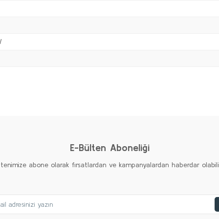
W
Bu ürüne ilk yorumu siz yapın!
Yorum Yaz
E-Bülten Aboneliği
ltenimize abone olarak fırsatlardan ve kampanyalardan haberdar olabilirs