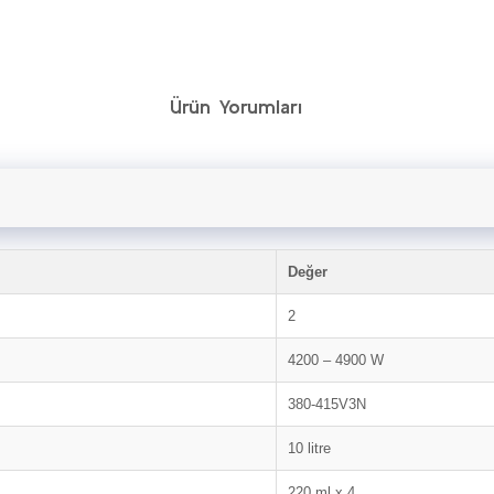
Ürün Yorumları
Değer
2
4200 – 4900 W
380-415V3N
10 litre
220 ml x 4