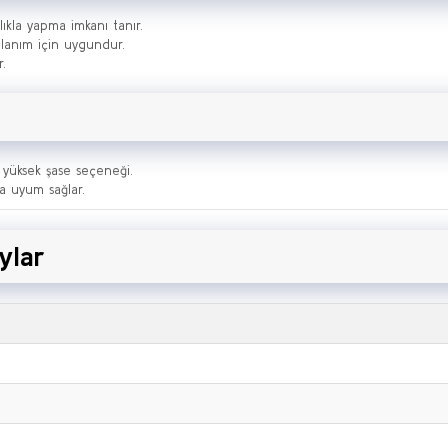
lıkla yapma imkanı tanır.
ullanım için uygundur.
r.
in yüksek şase seçeneği.
a uyum sağlar.
ylar