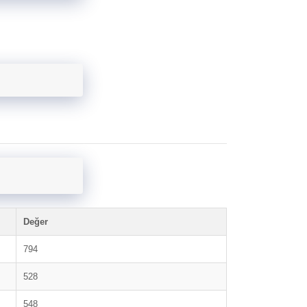
Değer
794
528
548