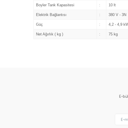
Boyler Tank Kapasitesi
:
10 lt
Elektrik Bağlantısı
:
380 V - 3N
Güç
:
4,2 - 4,9 k
Net Ağırlık ( kg )
:
75 kg
E-bü