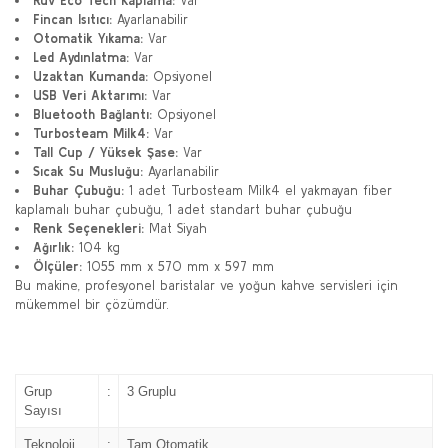
Ruv Eco Tech Kaplama:
Var
Fincan Isıtıcı:
Ayarlanabilir
Otomatik Yıkama:
Var
Led Aydınlatma:
Var
Uzaktan Kumanda:
Opsiyonel
USB Veri Aktarımı:
Var
Bluetooth Bağlantı:
Opsiyonel
Turbosteam Milk4:
Var
Tall Cup / Yüksek Şase:
Var
Sıcak Su Musluğu:
Ayarlanabilir
Buhar Çubuğu:
1 adet Turbosteam Milk4 el yakmayan fiber
kaplamalı buhar çubuğu, 1 adet standart buhar çubuğu
Renk Seçenekleri:
Mat Siyah
Ağırlık:
104 kg
Ölçüler:
1055 mm x 570 mm x 597 mm
Bu makine, profesyonel baristalar ve yoğun kahve servisleri için
mükemmel bir çözümdür.
Grup
:
3 Gruplu
Sayısı
Teknoloji
:
Tam Otomatik