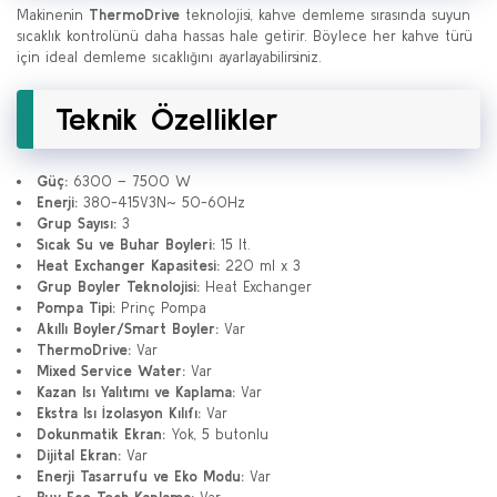
Makinenin
ThermoDrive
teknolojisi, kahve demleme sırasında suyun
sıcaklık kontrolünü daha hassas hale getirir. Böylece her kahve türü
için ideal demleme sıcaklığını ayarlayabilirsiniz.
Teknik Özellikler
Güç:
6300 – 7500 W
Enerji:
380-415V3N~ 50-60Hz
Grup Sayısı:
3
Sıcak Su ve Buhar Boyleri:
15 lt.
Heat Exchanger Kapasitesi:
220 ml x 3
Grup Boyler Teknolojisi:
Heat Exchanger
Pompa Tipi:
Prinç Pompa
Akıllı Boyler/Smart Boyler:
Var
ThermoDrive:
Var
Mixed Service Water:
Var
Kazan Isı Yalıtımı ve Kaplama:
Var
Ekstra Isı İzolasyon Kılıfı:
Var
Dokunmatik Ekran:
Yok, 5 butonlu
Dijital Ekran:
Var
Enerji Tasarrufu ve Eko Modu:
Var