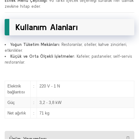
Esnek Menü Çeşitliliği:
96 farklı içecek seçeneği sunarak her damak
zevkine hitap eder.
Kullanım Alanları
Yoğun Tüketim Mekânları:
Restoranlar, oteller, kahve zincirleri,
etkinlikler.
Küçük ve Orta Ölçekli İşletmeler:
Kafeler, pastaneler, self-servis
restoranlar.
Elektrik
:
220 V - 1 N
bağlantısı
Güç
:
3,2 - 3,8 kW
Net ağırlık
:
71 kg
Ürün Yorumları