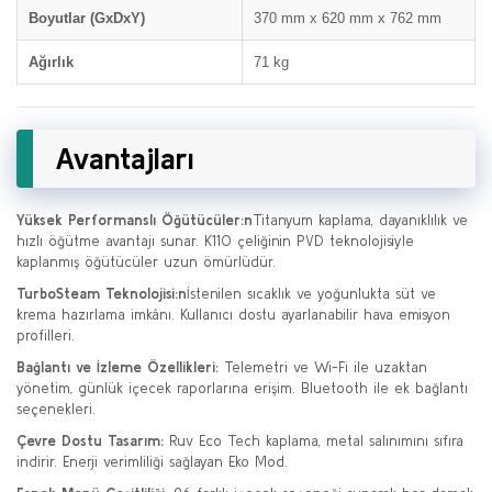
Boyutlar (GxDxY)
370 mm x 620 mm x 762 mm
Ağırlık
71 kg
Avantajları
Yüksek Performanslı Öğütücüler:n
Titanyum kaplama, dayanıklılık ve
hızlı öğütme avantajı sunar. K110 çeliğinin PVD teknolojisiyle
kaplanmış öğütücüler uzun ömürlüdür.
TurboSteam Teknolojisi:n
İstenilen sıcaklık ve yoğunlukta süt ve
krema hazırlama imkânı. Kullanıcı dostu ayarlanabilir hava emisyon
profilleri.
Bağlantı ve İzleme Özellikleri:
Telemetri ve Wi-Fi ile uzaktan
yönetim, günlük içecek raporlarına erişim. Bluetooth ile ek bağlantı
seçenekleri.
Çevre Dostu Tasarım:
Ruv Eco Tech kaplama, metal salınımını sıfıra
indirir. Enerji verimliliği sağlayan Eko Mod.