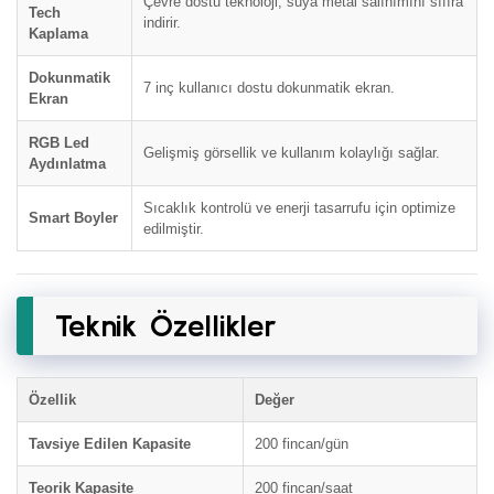
Çevre dostu teknoloji; suya metal salınımını sıfıra
Tech
indirir.
Kaplama
Dokunmatik
7 inç kullanıcı dostu dokunmatik ekran.
Ekran
RGB Led
Gelişmiş görsellik ve kullanım kolaylığı sağlar.
Aydınlatma
Sıcaklık kontrolü ve enerji tasarrufu için optimize
Smart Boyler
edilmiştir.
Teknik Özellikler
Özellik
Değer
Tavsiye Edilen Kapasite
200 fincan/gün
Teorik Kapasite
200 fincan/saat