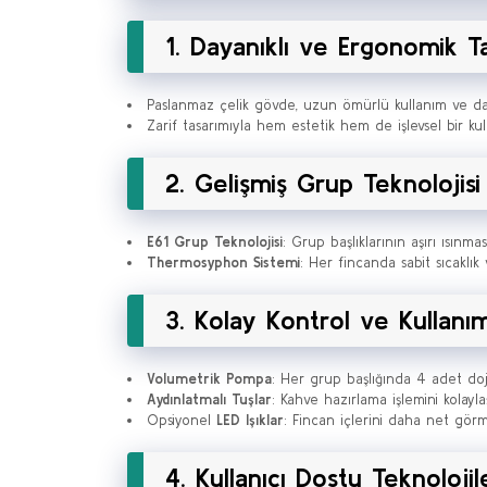
1. Dayanıklı ve Ergonomik T
Paslanmaz çelik gövde, uzun ömürlü kullanım ve dayan
Zarif tasarımıyla hem estetik hem de işlevsel bir ku
2. Gelişmiş Grup Teknolojisi
E61 Grup Teknolojisi
: Grup başlıklarının aşırı ısınm
Thermosyphon Sistemi
: Her fincanda sabit sıcaklı
3. Kolay Kontrol ve Kullanı
Volumetrik Pompa
: Her grup başlığında 4 adet doj
Aydınlatmalı Tuşlar
: Kahve hazırlama işlemini kolaylaşt
Opsiyonel
LED Işıklar
: Fincan içlerini daha net gör
4. Kullanıcı Dostu Teknolojil