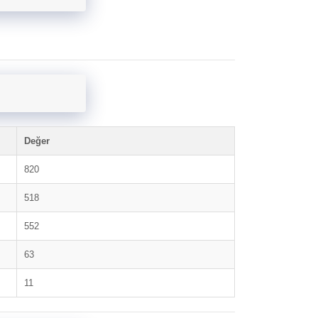
Değer
820
518
552
63
11