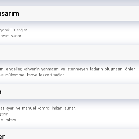
asarım
ıklılık sağlar.
llanım sunar.
asını engeller, kahvenin yanmasını ve istenmeyen tatların oluşmasını önler.
k ve mükemmel kahve lezzeti sağlar.
m
az ayarı ve manuel kontrol imkanı sunar.
ırır.
me imkanı.
er