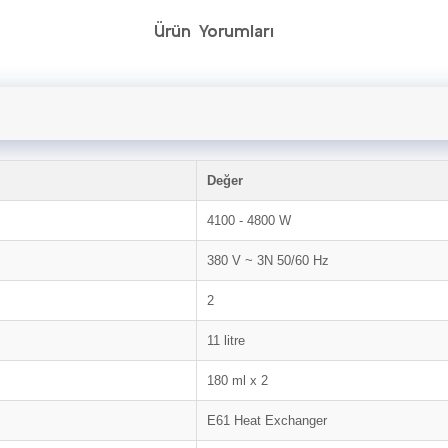
Ürün Yorumları
Değer
4100 - 4800 W
380 V ~ 3N 50/60 Hz
2
11 litre
180 ml x 2
E61 Heat Exchanger