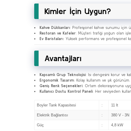
Kimler İçin Uygun?
Kahve Dükkanları
: Profesyonel kahve sunumu için üs
Restoran ve Kafeler
: Müşteri trafiği yoğun olan işle
Ev Baristaları
: Yüksek performans ve profesyonel kah
Avantajları
Kapsamlı Grup Teknolojisi
: Isı dengesini korur ve kah
Ergonomik Tasarım
: Kolay kullanım ve şık görünüm.
Geniş Renk Seçenekleri
: Ortam dekorasyonuna uygu
Kullanıcı Dostu Kontrol Paneli
: Her seviyeden kullanı
Boyler Tank Kapasitesi
:
11 lt
Elektrik Bağlantısı
:
380 V - 3N
Güç
:
4,8 kW