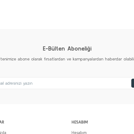
Bu ürüne ilk yorumu siz yapın!
Yorum Yaz
E-Bülten Aboneliği
ltenimize abone olarak fırsatlardan ve kampanyalardan haberdar olabilirs
AR
HESABIM
ızda
Hesabım