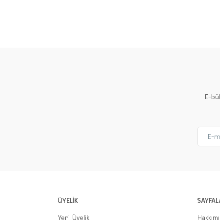
E-bü
ÜYELİK
SAYFAL
Yeni Üyelik
Hakkım