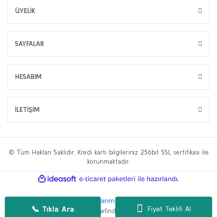
ÜYELİK
SAYFALAR
HESABIM
İLETİŞİM
© Tüm Hakları Saklıdır. Kredi kartı bilgileriniz 256bit SSL sertifikası ile
korunmaktadır.
ile
ideasoft
e-
hazırlandı.
ticaret
paketleri
Bu web sitesi,
WP.tc Web Tasarım Ajansı
ve
Hüseyin Yılmaz SEO
📞 Tıkla Ara
Fiyat Teklifi Al
Danışmanlığı
tarafından geliştirilmiştir.