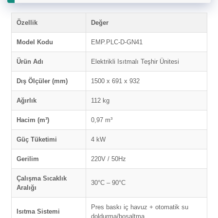
Özellik
Değer
Model Kodu
EMP.PLC-D-GN41
Ürün Adı
Elektrikli Isıtmalı Teşhir Ünitesi
Dış Ölçüler (mm)
1500 x 691 x 932
Ağırlık
112 kg
Hacim (m³)
0,97 m³
Güç Tüketimi
4 kW
Gerilim
220V / 50Hz
Çalışma Sıcaklık
30°C – 90°C
Aralığı
Pres baskı iç havuz + otomatik su
Isıtma Sistemi
doldurma/boşaltma