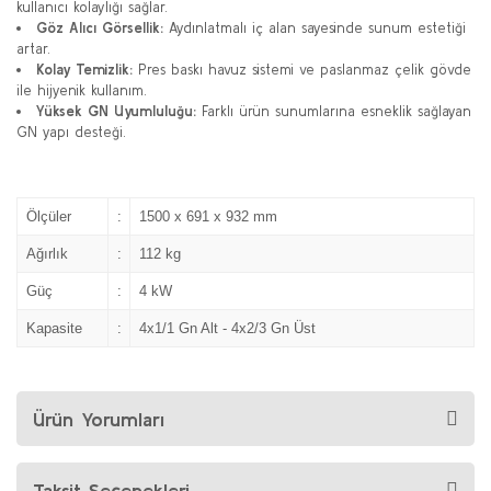
kullanıcı kolaylığı sağlar.
Göz Alıcı Görsellik:
Aydınlatmalı iç alan sayesinde sunum estetiği
artar.
Kolay Temizlik:
Pres baskı havuz sistemi ve paslanmaz çelik gövde
ile hijyenik kullanım.
Yüksek GN Uyumluluğu:
Farklı ürün sunumlarına esneklik sağlayan
GN yapı desteği.
Ölçüler
:
1500 x 691 x 932 mm
Ağırlık
:
112 kg
Güç
:
4 kW
Kapasite
:
4x1/1 Gn Alt - 4x2/3 Gn Üst
Ürün Yorumları
Taksit Seçenekleri