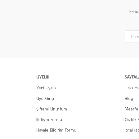
E-bü
ÜYELİK
SAYFAL
Yeni Üyelik
Hakkım
Üye Girişi
Blog
Şifremi Unuttum
Mesafel
İletişim Formu
Gizlilik
Havale Bildirim Formu
İptal İa