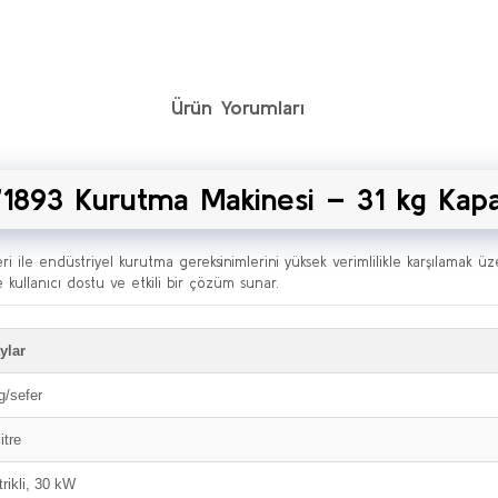
Ürün Yorumları
1893 Kurutma Makinesi – 31 kg Kapa
eri ile endüstriyel kurutma gereksinimlerini yüksek verimlilikle karşılamak ü
e kullanıcı dostu ve etkili bir çözüm sunar.
ylar
g/sefer
itre
trikli, 30 kW