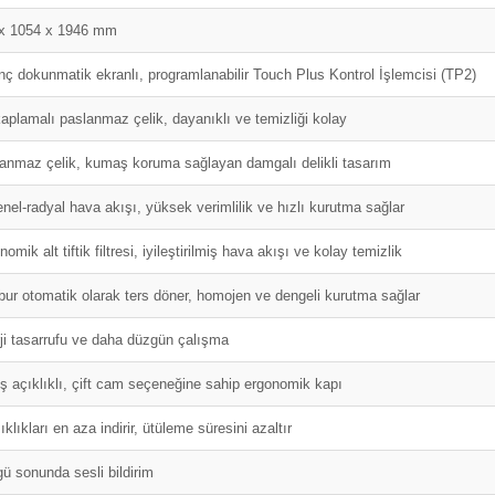
x 1054 x 1946 mm
inç dokunmatik ekranlı, programlanabilir Touch Plus Kontrol İşlemcisi (TP2)
kaplamalı paslanmaz çelik, dayanıklı ve temizliği kolay
anmaz çelik, kumaş koruma sağlayan damgalı delikli tasarım
nel-radyal hava akışı, yüksek verimlilik ve hızlı kurutma sağlar
omik alt tiftik filtresi, iyileştirilmiş hava akışı ve kolay temizlik
ur otomatik olarak ters döner, homojen ve dengeli kurutma sağlar
ji tasarrufu ve daha düzgün çalışma
ş açıklıklı, çift cam seçeneğine sahip ergonomik kapı
ıklıkları en aza indirir, ütüleme süresini azaltır
ü sonunda sesli bildirim