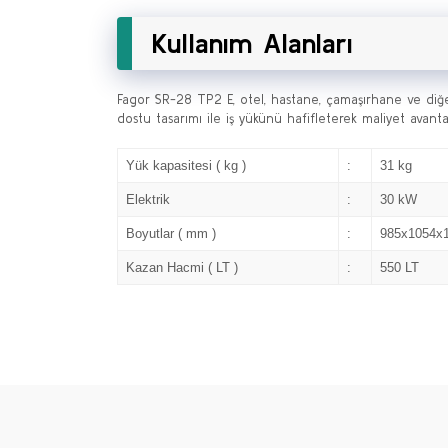
Kullanım Alanları
Fagor SR-28 TP2 E, otel, hastane, çamaşırhane ve diğer b
dostu tasarımı ile iş yükünü hafifleterek maliyet avantaj
Yük kapasitesi ( kg )
:
31 kg
Elektrik
:
30 kW
Boyutlar ( mm )
:
985x1054x
Kazan Hacmi ( LT )
:
550 LT