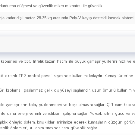
 durdurma düğmesi ve güvenlik mikro mıknatısı ile güvenlik
g’a kadar dişli motor, 28-35 kg arasında Poly-V kayış destekli kasnak sistemi
kapasitesi ve 550 litrelik kazan hacmi ile büyük çamaşır yüklerini hızlı ve etk
ik ekranlı TP2 kontrol paneli sayesinde kullanımı kolaydır. Kumaş türlerin
Gri kaplamalı paslanmaz çelik dış yüzeyi sağlamdır, uzun ömürlü kullanım 
 ile çamaşırların kolay yüklenmesini ve boşaltılmasını sağlar. Çift cam kapı s
ile daha enerji verimli ve istikrarlı çalışma sağlar. Yüksek ısıtma gücü ve ver
ışıklık önleyici sistem, kırışıklıkları minimize ederek kumaşların düzgün gör
nlik önlemleri, kullanım sırasında tam güvenlik sağlar.