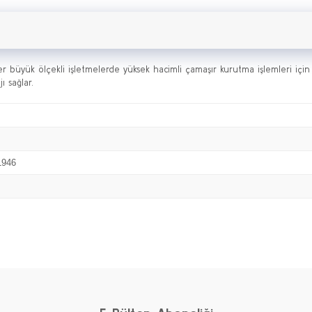
üyük ölçekli işletmelerde yüksek hacimli çamaşır kurutma işlemleri için idea
ı sağlar.
1946
Bu ürüne ilk yorumu siz yapın!
Yorum Yaz