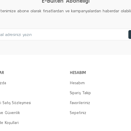
E-Bülten Aboneliği
ltenimize abone olarak fırsatlardan ve kampanyalardan haberdar olabilirs
AR
HESABIM
ızda
Hesabım
Sipariş Takip
i Satış Sözleşmesi
Favorileriniz
 ve Güvenlik
Sepetiniz
de Koşullari