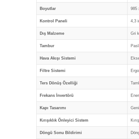
Boyutlar
985 
Kontrol Paneli
4,3 
Dış Malzeme
Gri 
Tambur
Pasl
Hava Akışı Sistemi
Ekse
Filtre Sistemi
Ergon
Ters Dönüş Özelliği
Tamb
Frekans İnvertörü
Ener
Kapı Tasarımı
Geni
Kırışıklık Önleyici Sistem
Kırış
Döngü Sonu Bildirimi
Döng