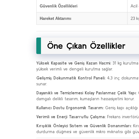
Güvenlik Özellikleri
Acil
Hareket Aktarımı
23 k
Öne Çıkan Özellikler
Yüksek Kapasite ve Geniş Kazan Hacmi:
31 kg kurutma 
yüksek verimli ve dengeli kurutma sağlar.
Gelişmiş Dokunmatik Kontrol Paneli:
4,3 inç dokunmat
sunar.
Dayanıklı ve Temizlemesi Kolay Paslanmaz Çelik Yapı:
damgalı delikli tasarım, kumaşların hassasiyetini korur.
Kullanıcı Dostu Ergonomik Tasarım:
Geniş kapı açıklığı
Verimli ve Enerji Tasarruflu Çalışma:
Frekans invertörü 
Kırışıklık Önleyici Sistem ve Güvenlik Donanımları:
Kır
durdurma düğmesi ve güvenlik mikro mıknatısı gibi güve