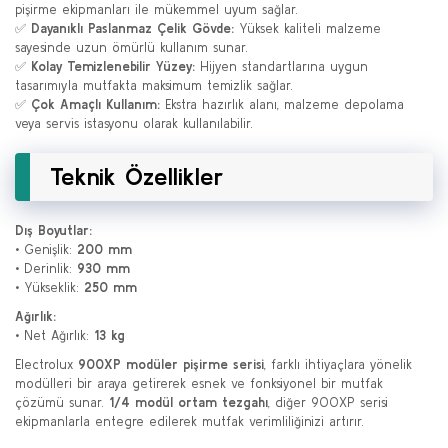
pişirme ekipmanları ile mükemmel uyum sağlar.
✅
Dayanıklı Paslanmaz Çelik Gövde:
Yüksek kaliteli malzeme
sayesinde uzun ömürlü kullanım sunar.
✅
Kolay Temizlenebilir Yüzey:
Hijyen standartlarına uygun
tasarımıyla mutfakta maksimum temizlik sağlar.
✅
Çok Amaçlı Kullanım:
Ekstra hazırlık alanı, malzeme depolama
veya servis istasyonu olarak kullanılabilir.
Teknik Özellikler
Dış Boyutlar:
• Genişlik:
200 mm
• Derinlik:
930 mm
• Yükseklik:
250 mm
Ağırlık:
• Net Ağırlık:
13 kg
Electrolux
900XP modüler pişirme serisi
, farklı ihtiyaçlara yönelik
modülleri bir araya getirerek esnek ve fonksiyonel bir mutfak
çözümü sunar.
1/4 modül ortam tezgahı
, diğer 900XP serisi
ekipmanlarla entegre edilerek mutfak verimliliğinizi artırır.