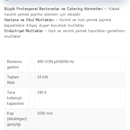
Büyük Profesyonel Restoranlar ve Catering Hizmetleri
– Yüksek
hacimli yemek pişirme işlemleri için idealdir.
Hastane ve Okul Mutfakları
– Verimli ve hızlı yemek pişirme
kapasitesine ihtiyaç duyan kurumsal mutfaklar.
Endüstriyel Mutfaklar
– Hızlı ve verimli yemek hazırlıkları gerektiren
mutfaklar.
Besleme
:
400 V/3N ph/50/60 Hz
gerilimi
Toplam
:
24 kW
Watt
Tava
:
240 lt
kullanışlı
kapasitesi
Kap
:
1040 mm
(dikdörtgen)
genişliği