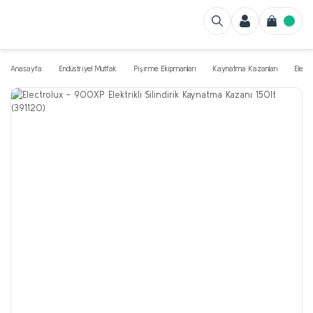
Anasayfa
Endüstriyel Mutfak
Pişirme Ekipmanları
Kaynatma Kazanları
Elektr