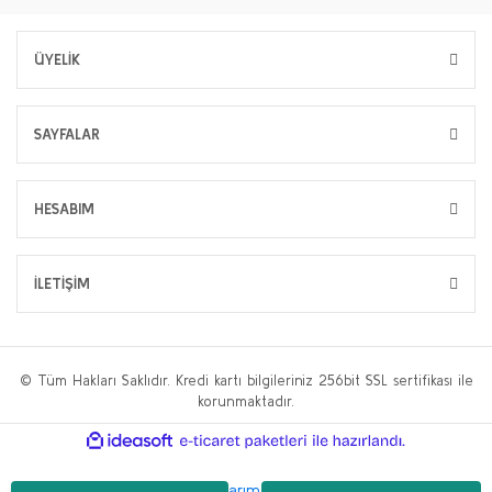
ÜYELİK
SAYFALAR
HESABIM
İLETİŞİM
© Tüm Hakları Saklıdır. Kredi kartı bilgileriniz 256bit SSL sertifikası ile
korunmaktadır.
ile
ideasoft
e-
hazırlandı.
ticaret
paketleri
Bu web sitesi,
WP.tc Web Tasarım Ajansı
ve
Hüseyin Yılmaz SEO