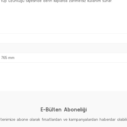
lik tüp uzunluğu sayesinde derin kaplarda zahmetsiz kullanım sunar.
x 765 mm
Bu ürüne ilk yorumu siz yapın!
Yorum Yaz
E-Bülten Aboneliği
ltenimize abone olarak fırsatlardan ve kampanyalardan haberdar olabilirs