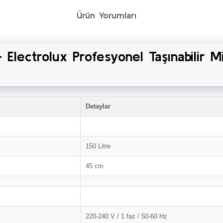
Ürün Yorumları
– Electrolux Profesyonel Taşınabilir M
Detaylar
150 Litre
45 cm
220-240 V / 1 faz / 50-60 Hz