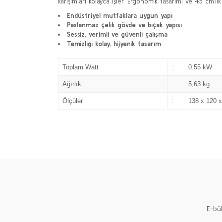
karışımları kolayca işler. Ergonomik tasarımı ve 45 cm’
Endüstriyel mutfaklara uygun yapı
Paslanmaz çelik gövde ve bıçak yapısı
Sessiz, verimli ve güvenli çalışma
Temizliği kolay, hijyenik tasarım
Toplam Watt
:
0.55 kW
Ağırlık
:
5,63 kg
Ölçüler
:
138 x 120 
E-bü