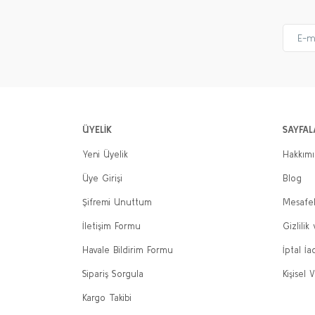
ÜYELİK
SAYFAL
Yeni Üyelik
Hakkım
Üye Girişi
Blog
Şifremi Unuttum
Mesafel
İletişim Formu
Gizlilik
Havale Bildirim Formu
İptal İa
Sipariş Sorgula
Kişisel V
Kargo Takibi