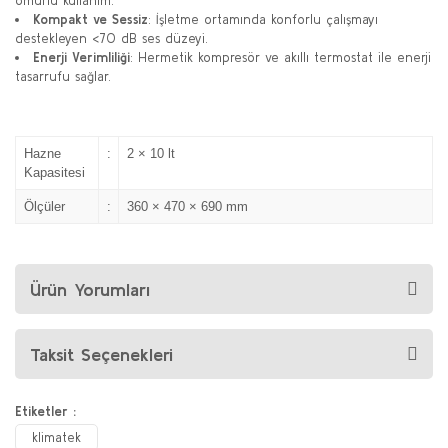
ömürlü kullanım.
Kompakt ve Sessiz
: İşletme ortamında konforlu çalışmayı
destekleyen <70 dB ses düzeyi.
Enerji Verimliliği
: Hermetik kompresör ve akıllı termostat ile enerji
tasarrufu sağlar.
Hazne
:
2 × 10 lt
Kapasitesi
Ölçüler
:
360 × 470 × 690 mm
Ürün Yorumları
Taksit Seçenekleri
Etiketler :
klimatek