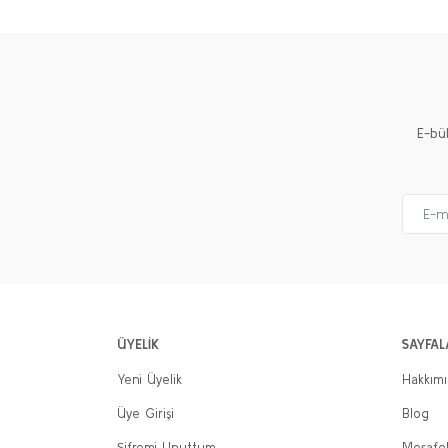
E-bü
ÜYELİK
SAYFAL
Yeni Üyelik
Hakkım
Üye Girişi
Blog
Şifremi Unuttum
Mesafel