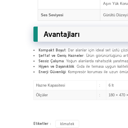
Aşırı Yük Kor
Ses Seviyesi
Gürültü Düzeyi
Avantajları
Kompakt Boyut
: Dar alanlar için ideal set üstü çö
Şeffaf ve Geniş Hazneler
: Ürün görünürlüğünü artırı
Sessiz Çalışma
: Yoğun alanlarda rahatsızlık yaratmaz
Hijyen ve Dayanıklılık
: Gıda ile temasa uygun kalite
Enerji Güvenliği
: Kompresör koruması ile uzun ömür
Hazne Kapasitesi
:
6 lt
Ölçüler
:
180 × 470 
Etiketler :
klimatek