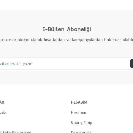
Yorum Yaz
E-Bülten Aboneliği
ltenimize abone olarak fırsatlardan ve kampanyalardan haberdar olabilirs
AR
HESABIM
ızda
Hesabım
Sipariş Takip
i Satış Sözleşmesi
Favorileriniz