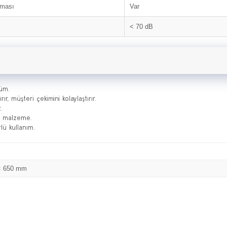
uması
Var
< 70 dB
züm.
r, müşteri çekimini kolaylaştırır.
.
li malzeme.
lü kullanım.
× 650 mm
Bu ürüne ilk yorumu siz yapın!