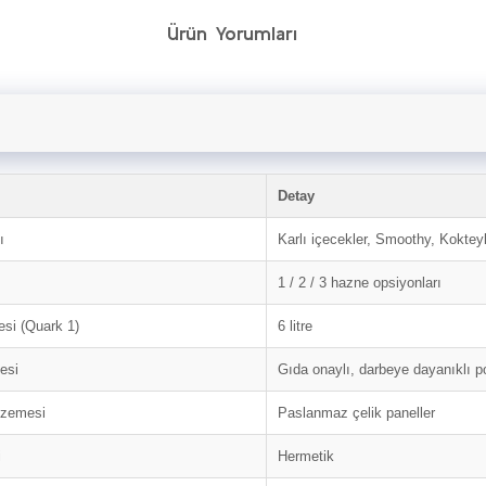
Ürün Yorumları
Detay
ı
Karlı içecekler, Smoothy, Kokteyl
1 / 2 / 3 hazne opsiyonları
si (Quark 1)
6 litre
esi
Gıda onaylı, darbeye dayanıklı p
lzemesi
Paslanmaz çelik paneller
i
Hermetik