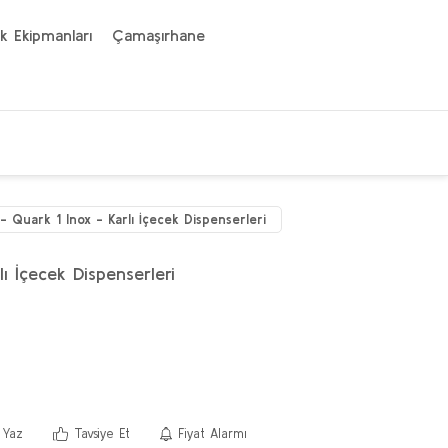
k Ekipmanları
Çamaşırhane
- Quark 1 Inox - Karlı İçecek Dispenserleri
ı İçecek Dispenserleri
 Yaz
Tavsiye Et
Fiyat Alarmı