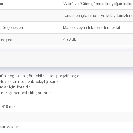
ar
“Altın” ve “Gümüş” modeller yoğun kull
Tamamen çıkarılabilir ve kolay temizleneb
t Seçenekleri
Manuel veya elektronik termostat
Seviyesi
< 70 dB
ün doğrudan görülebilir – satış teşviki sağlar.
uk sistemi temizlik kolaylığı sunar.
mlar için idealdir.
uyum sağlayan estetik görünüm.
× 410 mm
ata Makinesi