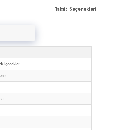
Taksit Seçenekleri
ak içecekler
enir
nat