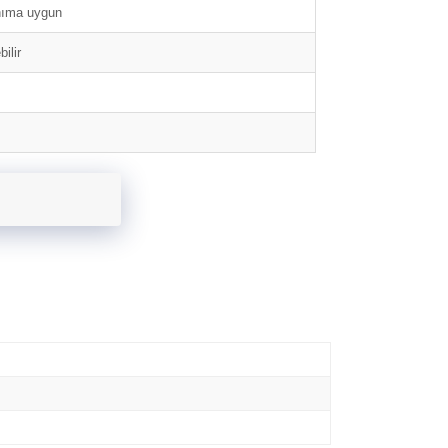
anıma uygun
ilir