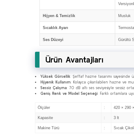
Versiyonl
Hijyen & Temizlik
Musluk
Sıcaklık Ayarı
Termosta
Ses Düzeyi
Gürültü 
Ürün Avantajları
Yüksek Görsellik
: Şeffaf hazne tasarımı sayesinde ür
Hijyenik Kullanım
: Kolayca çıkarılabilen hazne ve musl
Sessiz Çalışma
: 70 dB altı ses seviyesiyle sessiz orta
Geniş Renk ve Model Seçeneği
: Farklı ortamlara 
Ölçüler
:
420 × 290 
Kapasite
:
3 lt
Makine Türü
:
Sıcak Çikol