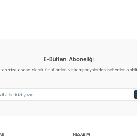
Bu ürüne ilk yorumu siz yapın!
Yorum Yaz
E-Bülten Aboneliği
ltenimize abone olarak fırsatlardan ve kampanyalardan haberdar olabilirs
AR
HESABIM