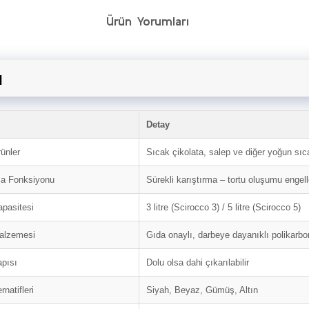
Ürün Yorumları
u
Detay
ünler
Sıcak çikolata, salep ve diğer yoğun sıc
ma Fonksiyonu
Sürekli karıştırma – tortu oluşumu engell
pasitesi
3 litre (Scirocco 3) / 5 litre (Scirocco 5)
alzemesi
Gıda onaylı, darbeye dayanıklı polikarbo
pısı
Dolu olsa dahi çıkarılabilir
rnatifleri
Siyah, Beyaz, Gümüş, Altın