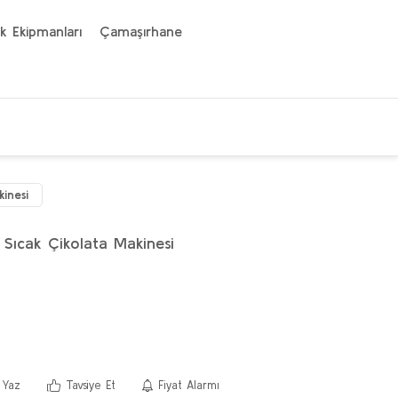
k Ekipmanları
Çamaşırhane
kinesi
 Sıcak Çikolata Makinesi
 Yaz
Tavsiye Et
Fiyat Alarmı