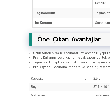
Derinlik
Taşınabilirlik
Taşıma öze
Isı Koruma
Sıcak tut
Öne Çıkan Avantajlar
Uzun Süreli Sıcaklık Koruması
: Paslanmaz iç yapı il
Pratik Kullanım
: Lever-action kapak sayesinde tek el
Taşınabilirlik
: Saplı ve kompakt tasarımı ile taşıması k
Profesyonel Görünüm
: Modern ve sade dış tasarım
Kapasite
:
2.5 L
Boyut
:
37,1 × 16,1
Malzemesi
:
Paslanmaz 