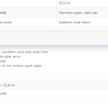
22.9 cm
lliği
Taşımaya uygun, saplı yapı
ma süresi
Saatlerce sıcak kahve
e içecekleri uzun süre sıcak tutar.
le kolay servis.
olay.
ı ile her ortama uyum sağlar.
 × 22,9 cm
çelik