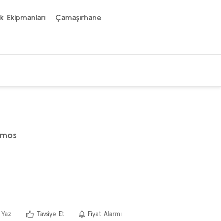
k Ekipmanları
Çamaşırhane
rmos
 Yaz
Tavsiye Et
Fiyat Alarmı