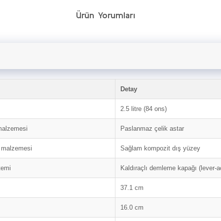
Ürün Yorumları
Detay
2.5 litre (84 ons)
malzemesi
Paslanmaz çelik astar
 malzemesi
Sağlam kompozit dış yüzey
temi
Kaldıraçlı demleme kapağı (lever-a
37.1 cm
16.0 cm