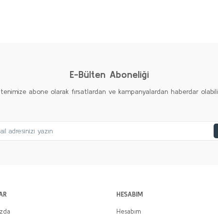
Bu ürüne ilk yorumu siz yapın!
Yorum Yaz
E-Bülten Aboneliği
ltenimize abone olarak fırsatlardan ve kampanyalardan haberdar olabilirs
AR
HESABIM
ızda
Hesabım