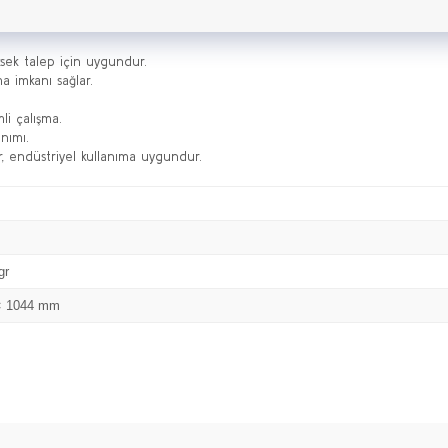
sek talep için uygundur.
a imkanı sağlar.
li çalışma.
nımı.
r, endüstriyel kullanıma uygundur.
gr
× 1044 mm
Bu ürüne ilk yorumu siz yapın!
Yorum Yaz