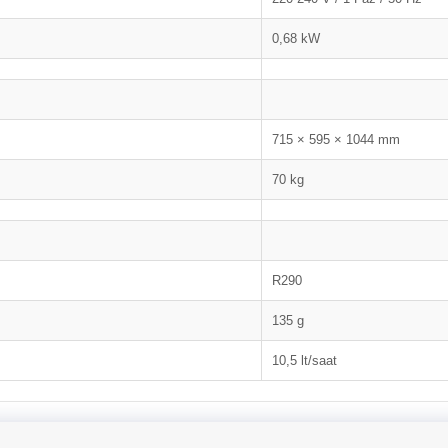
0,68 kW
715 × 595 × 1044 mm
70 kg
R290
135 g
10,5 lt/saat