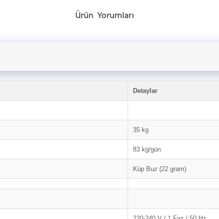
Ürün Yorumları
Detaylar
35 kg
83 kg/gün
Küp Buz (22 gram)
220-240 V / 1 Faz / 50 Hz