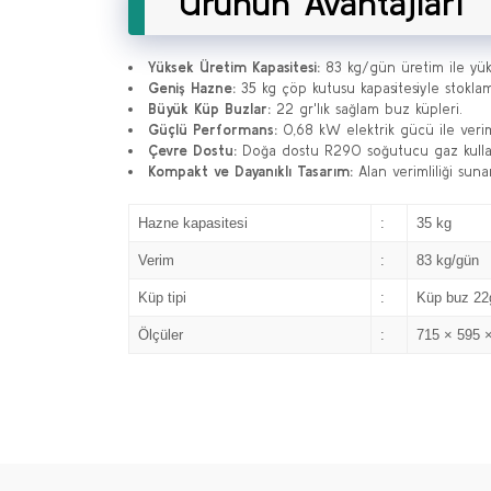
Ürünün Avantajları
Yüksek Üretim Kapasitesi:
83 kg/gün üretim ile yük
Geniş Hazne:
35 kg çöp kutusu kapasitesiyle stoklam
Büyük Küp Buzlar:
22 gr'lık sağlam buz küpleri.
Güçlü Performans:
0,68 kW elektrik gücü ile verim
Çevre Dostu:
Doğa dostu R290 soğutucu gaz kulla
Kompakt ve Dayanıklı Tasarım:
Alan verimliliği suna
Hazne kapasitesi
:
35 kg
Verim
:
83 kg/gün
Küp tipi
:
Küp buz 22
Ölçüler
:
715 × 595 