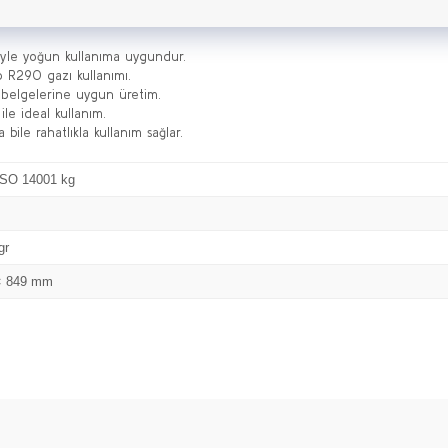
iyle yoğun kullanıma uygundur.
p R290 gazı kullanımı.
belgelerine uygun üretim.
le ideal kullanım.
bile rahatlıkla kullanım sağlar.
ISO 14001 kg
gr
× 849 mm
Bu ürüne ilk yorumu siz yapın!
Yorum Yaz