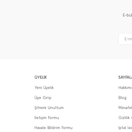
E-bü
ÜYELİK
SAYFAL
Yeni Üyelik
Hakkım
Üye Girişi
Blog
Şifremi Unuttum
Mesafel
İletişim Formu
Gizlilik
Havale Bildirim Formu
İptal İa