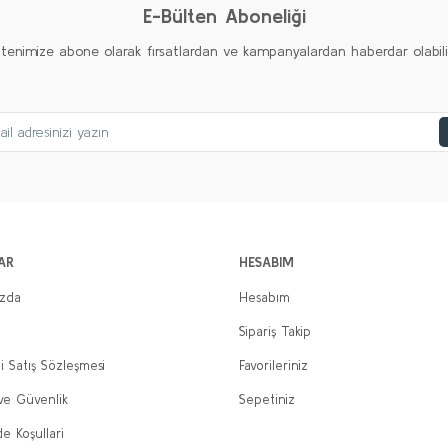
E-Bülten Aboneliği
ltenimize abone olarak fırsatlardan ve kampanyalardan haberdar olabilirs
AR
HESABIM
ızda
Hesabım
Sipariş Takip
i Satış Sözleşmesi
Favorileriniz
 ve Güvenlik
Sepetiniz
de Koşullari