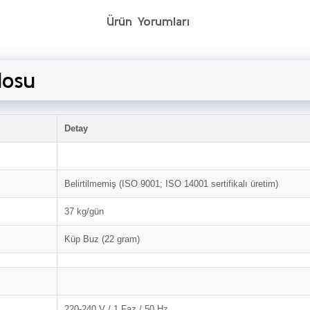
Ürün Yorumları
losu
Detay
Belirtilmemiş (ISO 9001; ISO 14001 sertifikalı üretim)
37 kg/gün
Küp Buz (22 gram)
220-240 V / 1 Faz / 50 Hz