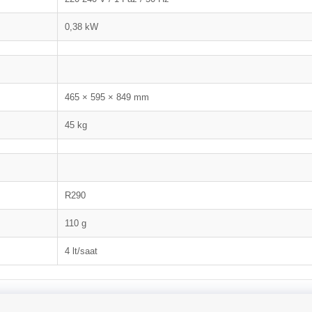
0,38 kW
465 × 595 × 849 mm
45 kg
R290
110 g
4 lt/saat