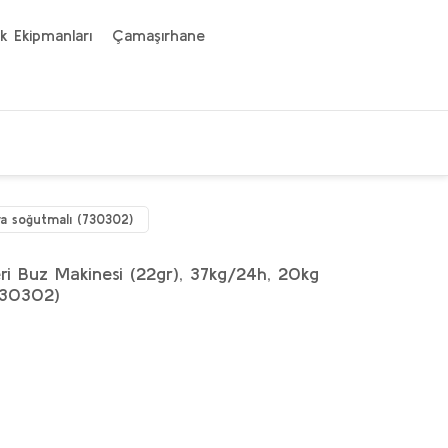
k Ekipmanları
Çamaşırhane
va soğutmalı (730302)
eri Buz Makinesi (22gr), 37kg/24h, 20kg
730302)