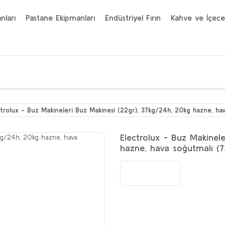
nları
Pastane Ekipmanları
Endüstriyel Fırın
Kahve ve İçece
ctrolux - Buz Makineleri Buz Makinesi (22gr), 37kg/24h, 20kg hazne, ha
Electrolux - Buz Makinel
hazne, hava soğutmalı (