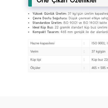
Öne Çıkan Özellikler
Yüksek Günlük Üretim:
37 kg/gün üretim kapasites
Çevre Dostu Soğutucu:
Düşük çevresel etkiye sahi
Standardize Üretim:
ISO 9001 ve ISO 14001 kalite 
İdeal Küp Buz:
22 gramlık standart küp buz üretimi i
Kompakt Tasarım:
465 mm genişlik ile dar alanlarda 
Hazne kapasitesi
:
ISO 9001; 
Verim
:
37 kg/gün
Küp tipi
:
Küp buz 22
Ölçüler
:
465 × 595 