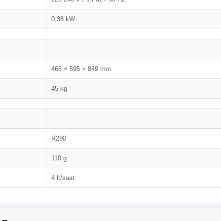
0,38 kW
465 × 595 × 849 mm
45 kg
R290
110 g
4 lt/saat