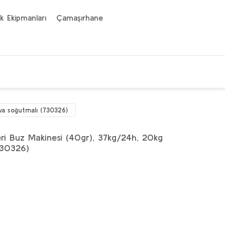
k Ekipmanları
Çamaşırhane
va soğutmalı (730326)
eri Buz Makinesi (40gr), 37kg/24h, 20kg
730326)