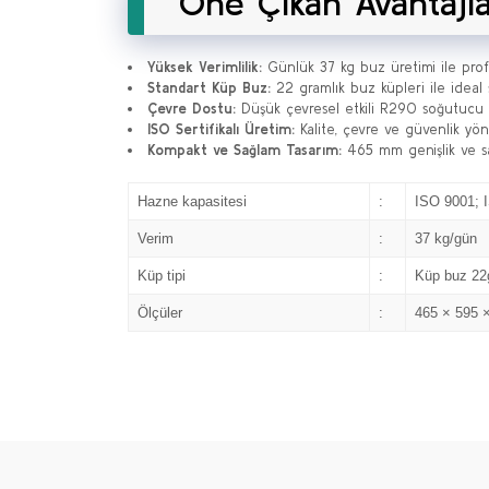
Öne Çıkan Avantajl
Yüksek Verimlilik:
Günlük 37 kg buz üretimi ile profe
Standart Küp Buz:
22 gramlık buz küpleri ile ideal 
Çevre Dostu:
Düşük çevresel etkili R290 soğutucu g
ISO Sertifikalı Üretim:
Kalite, çevre ve güvenlik yö
Kompakt ve Sağlam Tasarım:
465 mm genişlik ve sad
Hazne kapasitesi
:
ISO 9001; 
Verim
:
37 kg/gün
Küp tipi
:
Küp buz 22
Ölçüler
:
465 × 595 