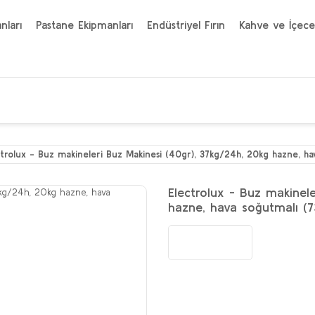
nları
Pastane Ekipmanları
Endüstriyel Fırın
Kahve ve İçece
ctrolux - Buz makineleri Buz Makinesi (40gr), 37kg/24h, 20kg hazne, ha
Electrolux - Buz makinel
hazne, hava soğutmalı (