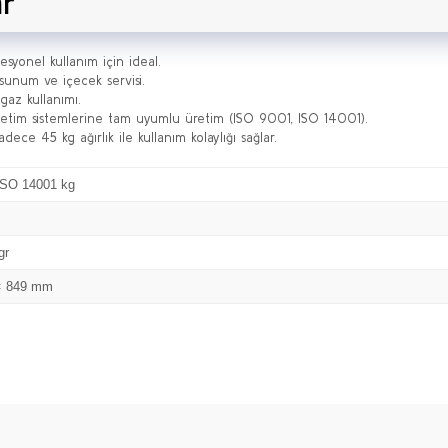
ar
syonel kullanım için ideal.
sunum ve içecek servisi.
az kullanımı.
netim sistemlerine tam uyumlu üretim (ISO 9001, ISO 14001).
ece 45 kg ağırlık ile kullanım kolaylığı sağlar.
ISO 14001 kg
gr
× 849 mm
Bu ürüne ilk yorumu siz yapın!
Yorum Yaz