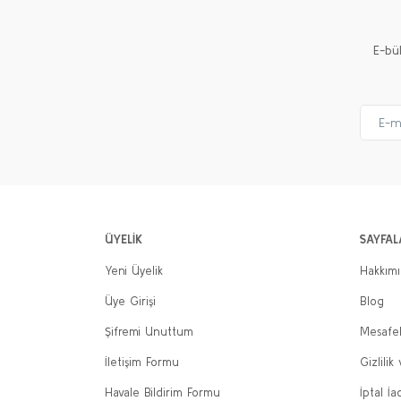
E-bü
ÜYELİK
SAYFAL
Yeni Üyelik
Hakkım
Üye Girişi
Blog
Şifremi Unuttum
Mesafel
İletişim Formu
Gizlilik
Havale Bildirim Formu
İptal İa