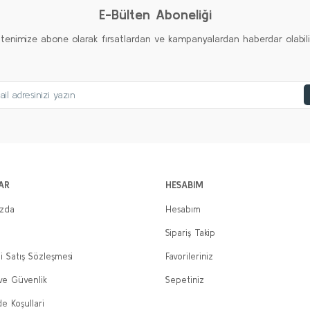
E-Bülten Aboneliği
ltenimize abone olarak fırsatlardan ve kampanyalardan haberdar olabilirs
AR
HESABIM
ızda
Hesabım
Sipariş Takip
i Satış Sözleşmesi
Favorileriniz
 ve Güvenlik
Sepetiniz
de Koşullari