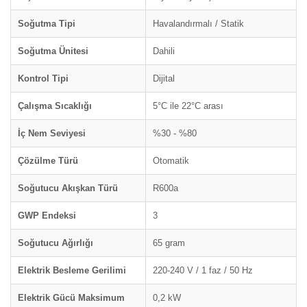
Soğutma Tipi
Havalandırmalı / Statik
Soğutma Ünitesi
Dahili
Kontrol Tipi
Dijital
Çalışma Sıcaklığı
5°C ile 22°C arası
İç Nem Seviyesi
%30 - %80
Çözülme Türü
Otomatik
Soğutucu Akışkan Türü
R600a
GWP Endeksi
3
Soğutucu Ağırlığı
65 gram
Elektrik Besleme Gerilimi
220-240 V / 1 faz / 50 Hz
Elektrik Gücü Maksimum
0,2 kW