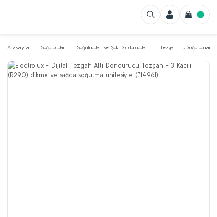
Anasayfa
Soğutucular
Soğutucular ve Şok Dondurucular
Tezgah Tip Soğutucular v