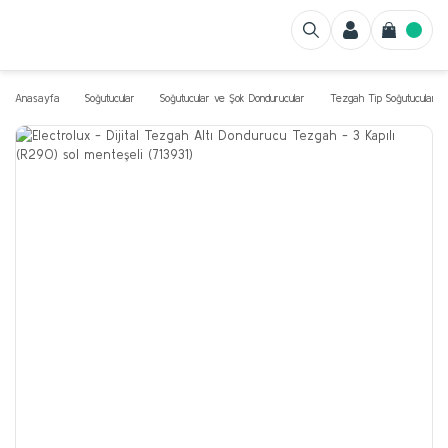
Anasayfa
Soğutucular
Soğutucular ve Şok Dondurucular
Tezgah Tip Soğutucular v