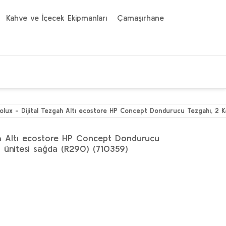
Kahve ve İçecek Ekipmanları
Çamaşırhane
rolux - Dijital Tezgah Altı ecostore HP Concept Dondurucu Tezgahı, 2 K
gah Altı ecostore HP Concept Dondurucu
a ünitesi sağda (R290) (710359)