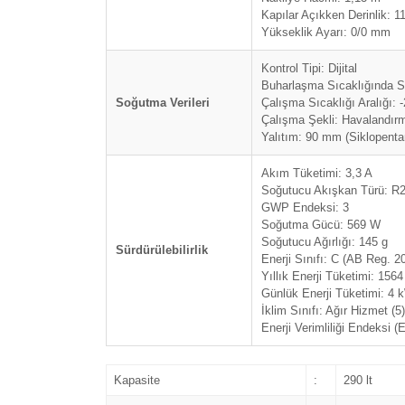
Kapılar Açıkken Derinlik: 
Yükseklik Ayarı: 0/0 mm
Kontrol Tipi: Dijital
Buharlaşma Sıcaklığında 
Soğutma Verileri
Çalışma Sıcaklığı Aralığı: -
Çalışma Şekli: Havalandırm
Yalıtım: 90 mm (Siklopenta
Akım Tüketimi: 3,3 A
Soğutucu Akışkan Türü: R
GWP Endeksi: 3
Soğutma Gücü: 569 W
Soğutucu Ağırlığı: 145 g
Sürdürülebilirlik
Enerji Sınıfı: C (AB Reg. 2
Yıllık Enerji Tüketimi: 156
Günlük Enerji Tüketimi: 4
İklim Sınıfı: Ağır Hizmet (5)
Enerji Verimliliği Endeksi (
Kapasite
:
290 lt