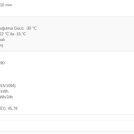
1110 mm
Soğutma Gücü: -30 °C
22 °C ila -15 °C
alı
n)
290
015/1094)
4 kWh
 kWh/24h
EEI): 45,78