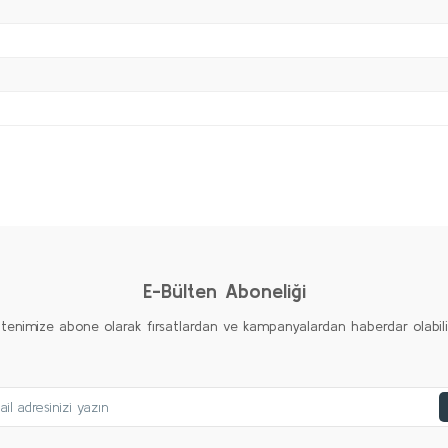
Bu ürüne ilk yorumu siz yapın!
Yorum Yaz
E-Bülten Aboneliği
ltenimize abone olarak fırsatlardan ve kampanyalardan haberdar olabilirs