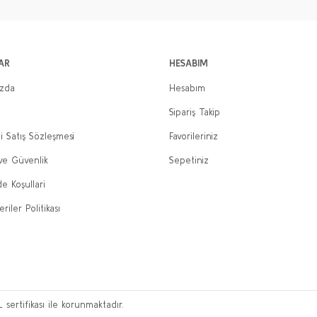
AR
HESABIM
ızda
Hesabım
Sipariş Takip
i Satış Sözleşmesi
Favorileriniz
 ve Güvenlik
Sepetiniz
de Koşullari
eriler Politikası
L sertifikası ile korunmaktadır.