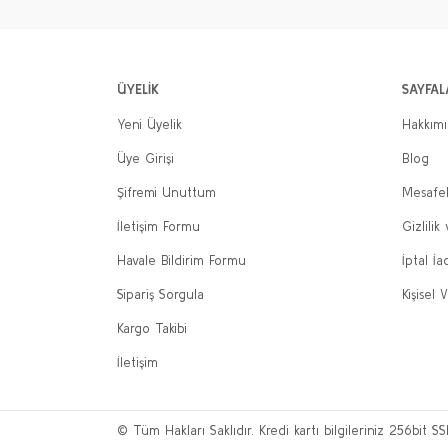
ÜYELİK
SAYFAL
Yeni Üyelik
Hakkım
Üye Girişi
Blog
Şifremi Unuttum
Mesafel
İletişim Formu
Gizlilik
Havale Bildirim Formu
İptal İa
Sipariş Sorgula
Kişisel V
Kargo Takibi
İletişim
© Tüm Hakları Saklıdır. Kredi kartı bilgileriniz 256bit SS