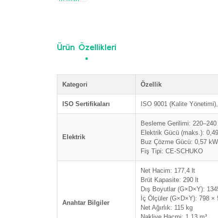
Ürün Özellikleri
Kategori
Özellik
ISO Sertifikaları
ISO 9001 (Kalite Yönetimi)
Besleme Gerilimi: 220–240 
Elektrik Gücü (maks.): 0,4
Elektrik
Buz Çözme Gücü: 0,57 kW
Fiş Tipi: CE-SCHUKO
Net Hacim: 177,4 lt
Brüt Kapasite: 290 lt
Dış Boyutlar (G×D×Y): 13
İç Ölçüler (G×D×Y): 798 ×
Anahtar Bilgiler
Net Ağırlık: 115 kg
Nakliye Hacmi: 1,13 m³