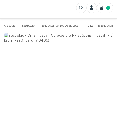
Anasayfa
Soğutucular
Soğutucular ve Şok Dondurucular
Tezgah Tip Soğutucular v