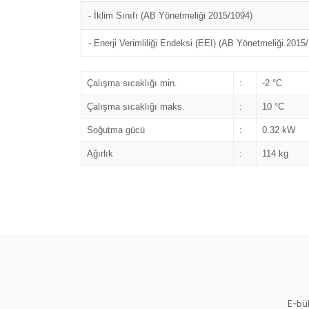
- İklim Sınıfı (AB Yönetmeliği 2015/1094)
- Enerji Verimliliği Endeksi (EEI) (AB Yönetmeliği 2015
Çalışma sıcaklığı min.
:
-2 °C
Çalışma sıcaklığı maks.
:
10 °C
Soğutma gücü
:
0.32 kW
Ağırlık
:
114 kg
E-bü