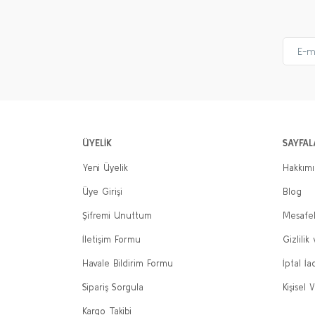
ÜYELİK
SAYFAL
Yeni Üyelik
Hakkım
Üye Girişi
Blog
Şifremi Unuttum
Mesafel
İletişim Formu
Gizlilik
Havale Bildirim Formu
İptal İa
Sipariş Sorgula
Kişisel V
Kargo Takibi