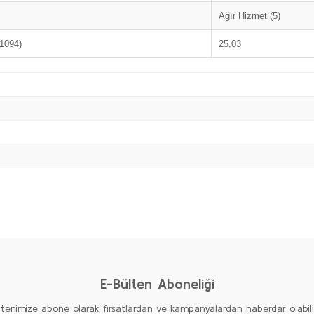
Ağır Hizmet (5)
/1094)
25,03
Bu ürüne ilk yorumu siz yapın!
Yorum Yaz
E-Bülten Aboneliği
ltenimize abone olarak fırsatlardan ve kampanyalardan haberdar olabilirs