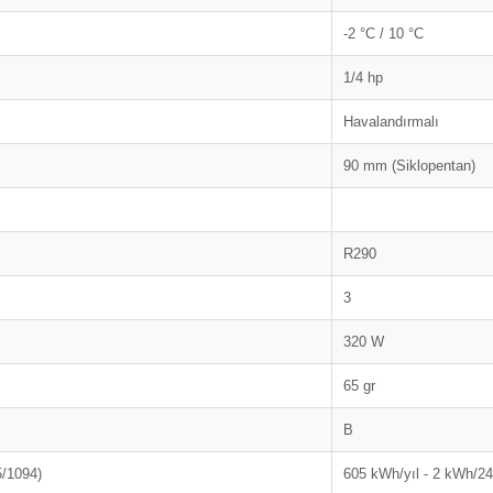
-2 °C / 10 °C
1/4 hp
Havalandırmalı
90 mm (Siklopentan)
R290
3
320 W
65 gr
B
5/1094)
605 kWh/yıl - 2 kWh/2