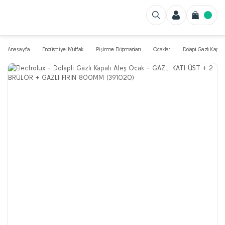
Anasayfa
Endüstriyel Mutfak
Pişirme Ekipmanları
Ocaklar
Dolaplı Gazlı Kapal