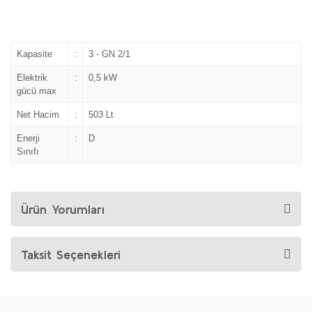
Kapasite
:
3 - GN 2/1
Elektrik
:
0,5 kW
gücü max
Net Hacim
:
503 Lt
Enerji
:
D
Sınıfı
Ürün Yorumları
Taksit Seçenekleri