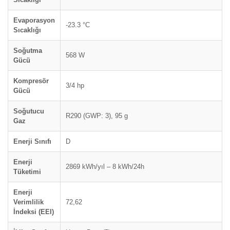
Evaporasyon
-23.3 °C
Sıcaklığı
Soğutma
568 W
Gücü
Kompresör
3/4 hp
Gücü
Soğutucu
R290 (GWP: 3), 95 g
Gaz
Enerji Sınıfı
D
Enerji
2869 kWh/yıl – 8 kWh/24h
Tüketimi
Enerji
Verimlilik
72,62
İndeksi (EEI)