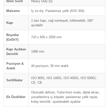
İklim Sınıfı
Heavy Duty (5)
Malzeme
İç ve dış: Paslanmaz çelik (AISI 304)
1 tam kapı, sağ menteşeli, kilitlenebilir, 180°
Kapı
açılabilir
Boyutlar
710 x 835 x 2050 mm
(GxDxY)
Kapı Açıkken
1480 mm
Derinlik
Pozisyon &
44 pozisyon, 30 mm aralık
Aralık
ISO 9001, ISO 14001, ISO 45001, ISO 50001;
Sertifikalar
CE, CB
Otomatik defrost, Turbo-frost modu, dijital ekran,
Ek Özellikler
yuvarlatılmış iç köşeler, paslanmaz çelik raylar,
kolay temizlik, ayarlanabilir ayaklar