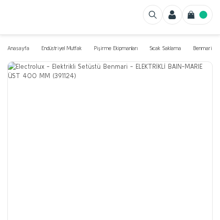
Anasayfa
Endüstriyel Mutfak
Pişirme Ekipmanları
Sıcak Saklama
Benmari